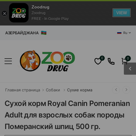
Zoodrug
VIEW
Zoodrug
FREE - In Google Play
ЗИН АЗЕРБАЙДЖАНА
Ru
0
0
Главная страница
Собаки
Сухие корма
Сухой корм Royal Canin Pomeranian
Adult для взрослых собак породы
Померанский шпиц 500 гр.