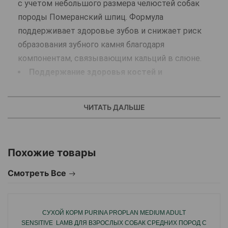
с учетом небольшого размера челюстей собак
породы Померанский шпиц. Формула
поддерживает здоровье зубов и снижает риск
образования зубного камня благодаря
компонентам, связывающим кальций в слюне.
Поддержание здоровья костей и
суставов.
Корм для собак породы Померанский
шпиц способствует поддержанию здоровья
ЧИТАТЬ ДАЛЬШЕ
костей и суставов благодаря оптимальному
содержанию минеральных веществ. Формула
обогащена жирными кислотами EPA и DHA.
Похожие товары
Поддержание здоровья кожи и
шерсти.
Красивая шерсть с плотным, густым
Смотреть Все
подшерстком – одна из отличительных
особенностей собак породы Померанский шпиц.
Уникальная формула продукта помогает
СУХОЙ КОРМ PURINA PROPLAN MEDIUM ADULT
поддерживать барьерную функцию кожи,
SENSITIVE LAMB ДЛЯ ВЗРОСЛЫХ СОБАК СРЕДНИХ ПОРОД С