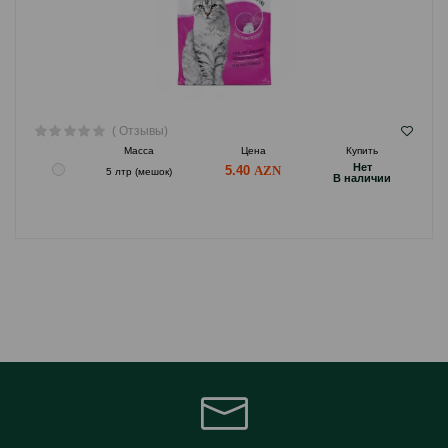
( Отзывы)
Масса
Цена
Купить
Hет
5.40
5 лтр (мешок)
B наличии