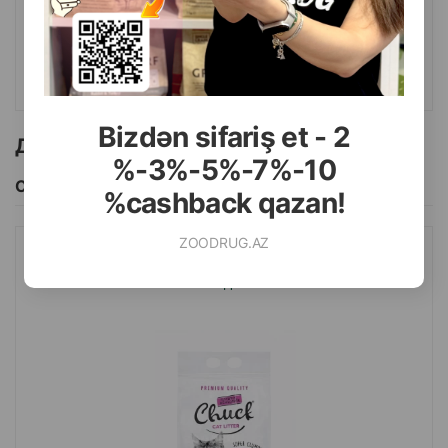
115.00
7 кг (мешок)
КУПИТЬ
Bizdən sifariş et - 2
Другие товоры бренда
%-3%-5%-7%-10
Смотреть Все
%cashback qazan!
ZOODRUG.AZ
НАПОЛНИТЕЛЬ CHUCK CAT LITTER КОМКУЮЩИЙСЯ С
НЕЖНЫМ АРОМАТОМ ДЕТСКОЙ ПРИСЫПКИ