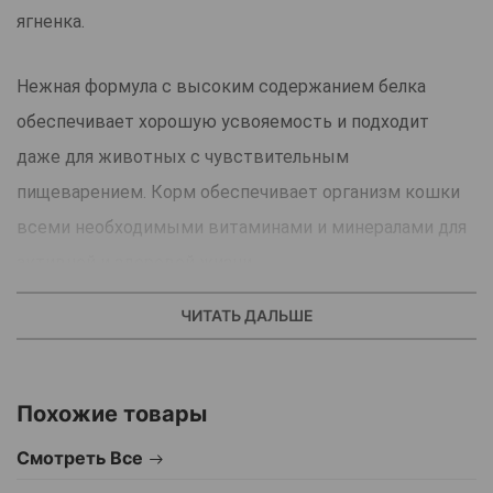
ягненка.
Нежная формула с высоким содержанием белка
обеспечивает хорошую усвояемость и подходит
даже для животных с чувствительным
пищеварением. Корм обеспечивает организм кошки
всеми необходимыми витаминами и минералами для
активной и здоровой жизни.
Преимущества:
ЧИТАТЬ ДАЛЬШЕ
Поддержка блестящей шерсти благодаря Омега-3 и
Омега-6
Легкое пищеварение за счет ингредиентов на основе
Похожие товары
ягненка
Смотреть Все
Сильные кости и здоровье зубов