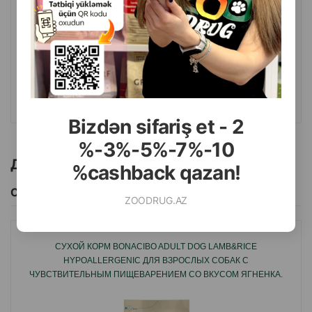
( Отзывы)
Масса
Цена
Купить
24.00
Кг (на развес)
142.00
6 кг пачка
КУПИТЬ
Bizdən sifariş et - 2
%-3%-5%-7%-10
Другие товоры бренда
%cashback qazan!
Смотреть Все
ZOODRUG.AZ
СУХОЙ КОРМ BONACIBO ADULT DOG LAMB&RICE
HYPOALLERGENIC ДЛЯ ВЗРОСЛЫХ СОБАК С
ЧУВСТВИТЕЛЬНЫМ ПИЩЕВАРЕНИЕМ СО ВКУСОМ ЯГНЕНКА.