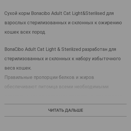
Сухой корм Bonacibo Adult Cat Light&Sterilised для
взрослых стерилизованных и склонных к ожирению
кошек всех пород.
BonaCibo Adult Cat Light & Sterilized разработан для
стерилизованных и склонных к набору избыточного
веса кошек.
Правильные пропорции белков и жиров
обеспечивают питомца всеми необходимыми
питательными веществами, помогая контролировать
вес.
ЧИТАТЬ ДАЛЬШЕ
Cтрана производитель: Турция.