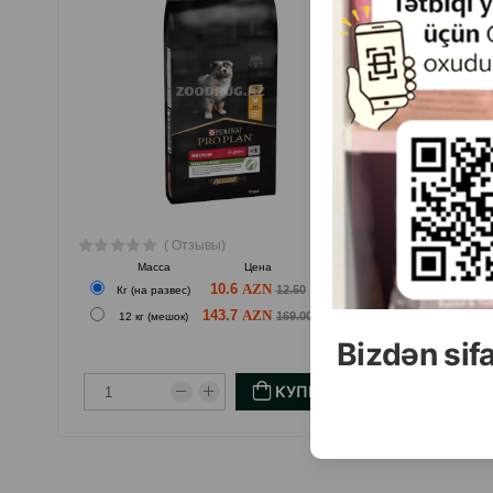
для более слабых щенков.
Способ применения:
Смешайте Lactol Puppy Milk c горячей (но не кипя
остыть до температуры 38° C. Животные постарше
рекомендуется использование набора для кормления
предметы должны быть всегда стерильны, особенн
( Отзывы)
смесь Lactol Puppy Milk смесь может храниться в х
Масса
Цена
Купить
10.6
12.50
Кг (на развес)
Кг 
143.7
169.00
12 кг (мешок)
20 
Bizdən sif
КУПИТЬ