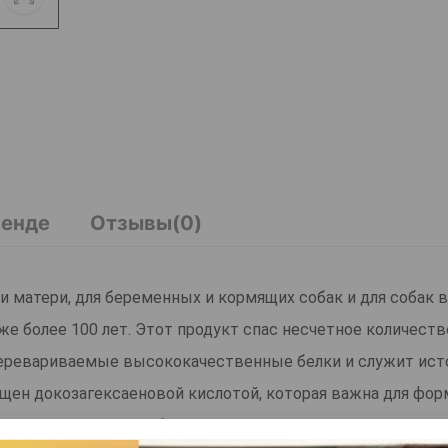
ренде
Отзывы(0)
 матери, для беременных и кормящих собак и для собак 
 уже более 100 лет. Этот продукт спас несчетное количест
еревариваемые высококачественные белки и служит ис
ащен докозагексаеновой кислотой, которая важна для фо
го, и естественным образом содержится в материнском мо