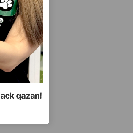
С.
ьте смеси
тельно
phar, все
лочная
( Отзывы)
Купить
Масса
Цена
Купить
81
85.00
15 кг (мешок)
back qazan!
КУПИТЬ
УПИТЬ