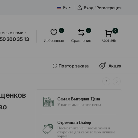
Вход
/
Регистрация
Ru
0
0
0
есь с нами :
50 200 35 13
Корзина
Избранные
Сравнение
Повтор заказа
Акция
 щенков
Самая Выгодная Цена
во
У нас самые низкие цены
Огромный Выбор
Посмотрите наш зоомагазин и
откройте для себя только лучшие
корма!