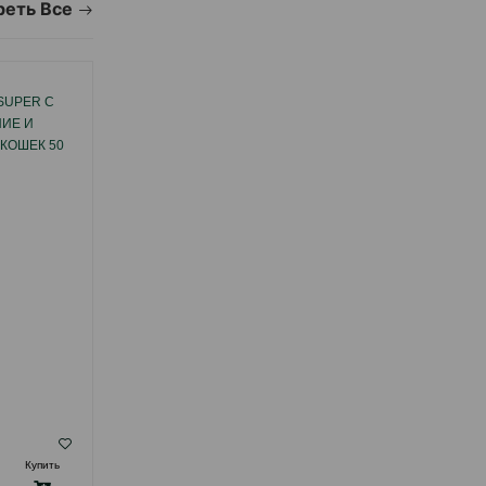
еть Все
SUPER С
ЛАКОМСТВО BEAPHAR KITTY'S MIX ДЛЯ
ИЕ И
КОШЕК ВИТАМИНИЗИРОВАННОЕ 180 ШТ.
КОШЕК 50
( Отзывы)
Купить
Масса
Цена
Купить