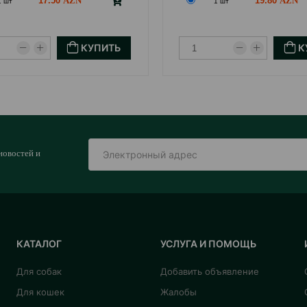
17.50
19.80
1 шт
1 шт
КУПИТЬ
К
новостей и
КАТАЛОГ
УСЛУГА И ПОМОЩЬ
Для собак
Добавить объявление
Для кошек
Жалобы