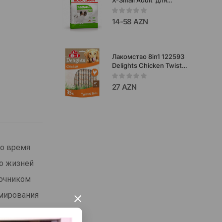
миниатюрных собак
меньше 4 кг от 10 мес.
14-58 AZN
до 8 лет.
Лакомство 8in1 122593
Delights Chicken Twisted
Sticks - набор тонких
жевательных палочек,
27 AZN
скрученных с
ароматным куриным
мясом.
во время
во жизней
точником
рмирования
×
локе. Так