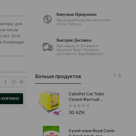
Бонусная Программа
При каждой покупке получайте
атери, для
от нас бонусы
или после
0 лет. Этот
Быстрая Доставка
 и болеющих
При заказе от 10 манат в
пределах Баку! Экспресс-
доставка по Азербайджану!
Больше продуктов
CaDoPet Cat Toilet
В КОРЗИНУ
Closed Желтый
закрытий биотуалет для
кошек 32х47х36 см
30 AZN
Сухой корм Royal Canin
X-Small Adult для