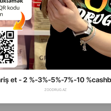
ИНДЕЙКА И БУРЫЙ РИ
щей) водой и помешивайте до полного растворения. Позвол
 могут предпочесть пить смесь в холодном виде. Настоя
 Beaphar Feeding Set или шприцев для вскармливания Bea
о при использовании для молодых животных. Готовая мо
( Отзывы)
( Отзывы)
олодильнике не более 24 часов.
Масса
Цена
Купить
Масса
Цена
7.50
21.80
(на развес)
Кг (на развес)
145.00
218.00
кг (мешок)
10 кг (мешок)
ariş et - 2 %-3%-5%-7%-10 %cash
КУПИТЬ
К
ZOODRUG.AZ