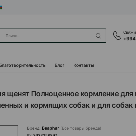
Свяжит
+994
Благотворительность
Блог
Контакты
 для щенят Полноценное кормление для
менных и кормящих собак и для собак 
Beaphar
Бренд:
(Все товары бренда)
ID:
3633258897