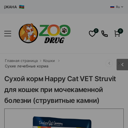
ЖАНА
Ru
0
0
Главная страница
Кошки
Сухие лечебные корма
Сухой корм Happy Cat VET Struvit
для кошек при мочекаменной
болезни (струвитные камни)