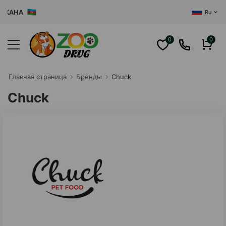
АНА
Ru
0
0
Главная cтраница
Бренды
Chuck
Chuck