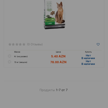
(0 Отзывы)
Масса
Цена
Купить
Hет
5.40
Кг (на развес)
B наличии
Hет
78.00
15 кг (мешок)
B наличии
Продукты
1-7 от 7