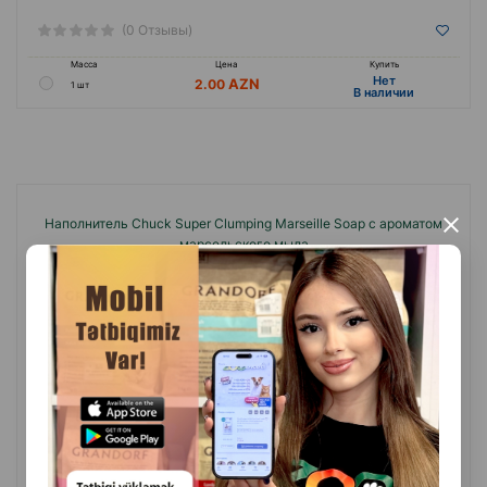
(0 Отзывы)
Масса
Цена
Купить
Hет
2.00
1 шт
B наличии
Наполнитель Chuck Super Clumping Marseille Soap с ароматом
×
марсельского мыла