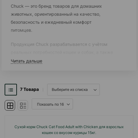
Chuck — это бренд товаров для домашних
животных, ориентированный на качество,
безопасность и ежедневный комфорт
питомцев.
Продукция Chuck разрабатывается с учётом
реальных потребностей кошек и собак, а также
ожиданий владельцев, которые ценят гигиену,
Читать дальше
удобство и надёжный результат.
Основной акцент бренд делает на натуральные
7
Товара
и эффективные решения.
В ассортименте Chuck используются тщательно
отобранные материалы и современные
технологии обработки, что позволяет
Сухой корм Chuck Cat Food Adult with Chicken для взрослых
обеспечить высокую впитываемость, контроль
кошек со вкусом курицы 15кг.
запахов и комфортное использование без