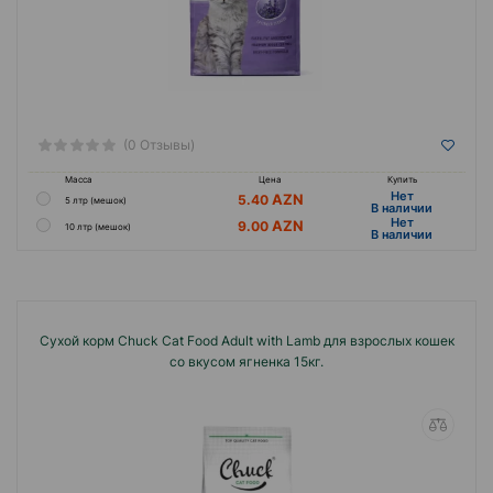
(0 Отзывы)
Масса
Цена
Купить
Hет
5.40
5 лтр (мешок)
B наличии
Hет
9.00
10 лтр (мешок)
B наличии
Сухой корм Chuck Cat Food Adult with Lamb для взрослых кошек
со вкусом ягненка 15кг.