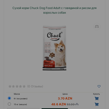
Сухой корм Chuck Dog Food Adult с говядиной и рисом для
взрослых собак
Страна производства:Турция.
(0 Отзывы)
Масса
Цена
Купить
3.70
Кг (на развес)
48.6
53.00
15 кг (мешок)