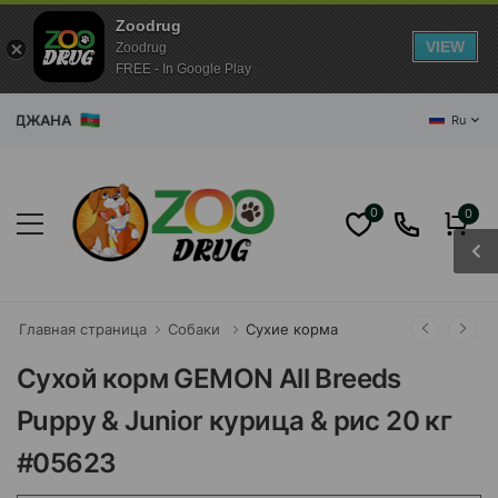
Zoodrug
VIEW
Zoodrug
FREE - In Google Play
ДЖАНА
Ru
0
0
Главная страница
Собаки
Сухие корма
Сухой корм GEMON All Breeds
Puppy & Junior курица & рис 20 кг
#05623