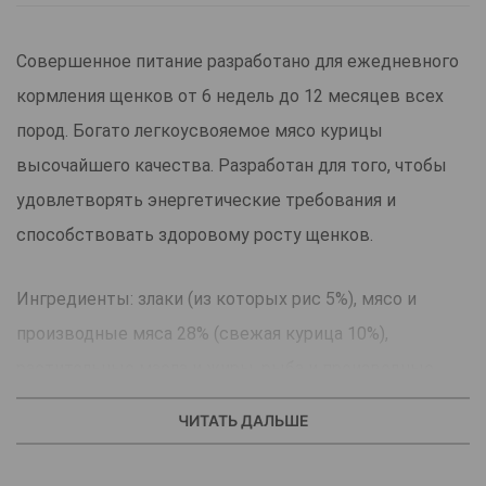
Совершенное питание разработано для ежедневного
кормления щенков от 6 недель до 12 месяцев всех
пород. Богато легкоусвояемое мясо курицы
высочайшего качества. Разработан для того, чтобы
удовлетворять энергетические требования и
способствовать здоровому росту щенков.
Ингредиенты: злаки (из которых рис 5%), мясо и
производные мяса 28% (свежая курица 10%),
растительные масла и жиры, рыба и производные
рыбы, вторичные продукты растительного
ЧИТАТЬ ДАЛЬШЕ
происхождения (мякоть свеклы 2%), дрожжи (пивные
дрожжи 1%)), минеральные вещества, экстракт