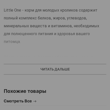
Little One - корм для молодых кроликов содержит
полный комплекс белков, жиров, углеводов,
минеральных веществ и витаминов, необходимых
для полноценного питания и здоровья вашего
питомца.
Сбалансированный состав обеспечит высокую
питательность и усваиваемость корма.
ЧИТАТЬ ДАЛЬШЕ
Корм содержит экстракт душицы, эффективный для
профилактики и лечения кокцидиоза у молодых
кроликов.
Похожие товары
Смотреть Все
Страна производитель: Росиия.