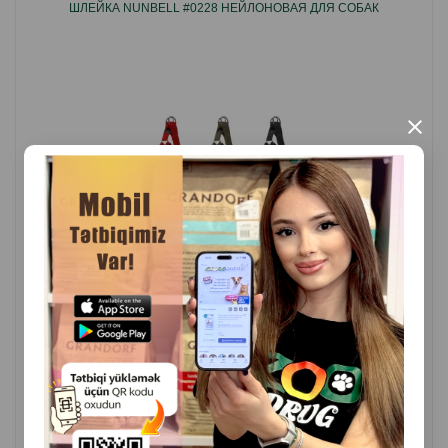
ШЛЕЙКА NUNBELL #0228 НЕЙЛОНОВАЯ ДЛЯ СОБАК
×
( Отзывы)
Масса
Цена
Купить
Hет
3.60
1,2 см
B наличии
4.10
1,5 см
5.00
2,0 см