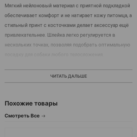
Мягкий нейлоновый материал с приятной подкладкой
обеспечивает комфорт и не натирает кожу питомца, а
стильный принт с косточками делает аксессуар ещё
привлекательнее. Шлейка легко регулируется в
нескольких точках, позволяя подобрать оптимальную
посадку для собаки любого телосложения.
Надёжная застёжка и металлическое кольцо для
крепления поводка обеспечивают безопасность и
ЧИТАТЬ ДАЛЬШЕ
комфорт во время прогулок. Отличный выбор для
активных и стильных питомцев.
Похожие товары
Смотреть Все