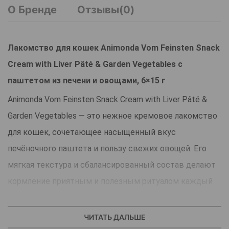
О Бренде
Отзывы(0)
Лакомство для кошек Animonda Vom Feinsten Snack
Cream with Liver Pâté & Garden Vegetables с
паштетом из печени и овощами, 6×15 г
Animonda Vom Feinsten Snack Cream with Liver Pâté &
Garden Vegetables — это нежное кремовое лакомство
для кошек, сочетающее насыщенный вкус
печёночного паштета и пользу свежих овощей. Его
мягкая текстура и сбалансированный состав делают
кормление приятным и полезным ритуалом каждый
день.
Snack Cream можно давать питомцу прямо из стика,
ЧИТАТЬ ДАЛЬШЕ