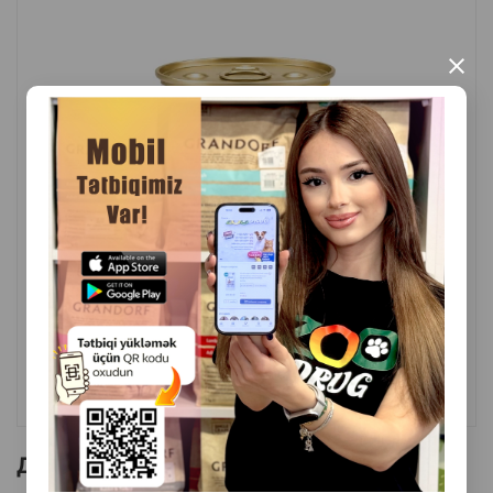
×
( Отзывы)
Масса
Цена
Купить
2.30
85 гр (консерва)
КУПИТЬ
Другие товоры бренда