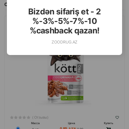
Смотреть Все
Bizdən sifariş et - 2
%-3%-5%-7%-10
ВЛАЖНЫЙ КОРМ KÖTT CAT URINARY ДЛЯ ЗДОРОВЬЯ ПОЧЕК
%cashback qazan!
КОШЕК С ЛОСОСЕМ 75 ГР.
ZOODRUG.AZ
( Отзывы)
Масса
Цена
Купить
0.85