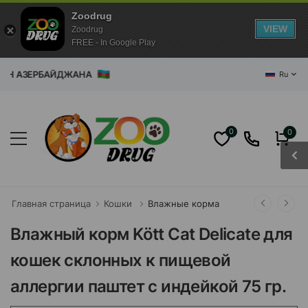
Zoodrug
VIEW
Zoodrug
FREE - In Google Play
АЗИН АЗЕРБАЙДЖАНА
Ru
0
0
Главная страница
Кошки
Влажные корма
Влажный корм Kött Cat Delicate для
кошек склонных к пищевой
аллергии паштет с индейкой 75 гр.