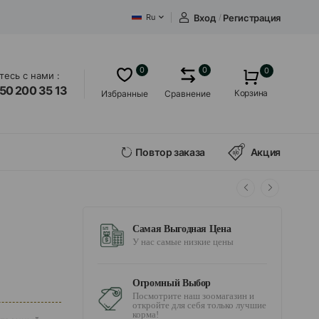
Вход
/
Регистрация
Ru
0
0
0
есь с нами :
50 200 35 13
Корзина
Избранные
Сравнение
Повтор заказа
Акция
Самая Выгодная Цена
У нас самые низкие цены
Огромный Выбор
Посмотрите наш зоомагазин и
откройте для себя только лучшие
корма!