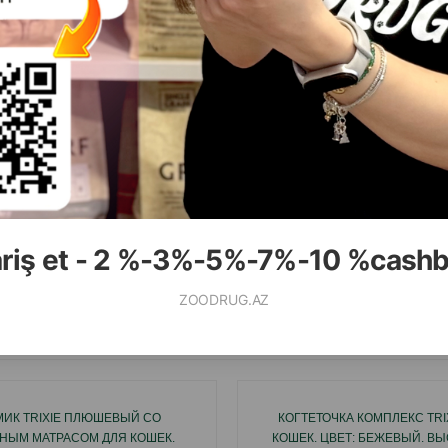
( Отзывы)
( Отзывы)
асса
Цена
Купить
Масса
Цена
22.00
53.00
1 шт
1 шт
ariş et - 2 %-3%-5%-7%-10 %cash
КУПИТЬ
К
ZOODRUG.AZ
Смотр
ИК TRIXIE ПЛЮШЕВЫЙ СО
КОГТЕТОЧКА КОМПЛЕКС TRI
НЫМ МАТРАСОМ ДЛЯ КОШЕК.
КОШЕК. ЦВЕТ: БЕЖЕВЫЙ. ВЫ