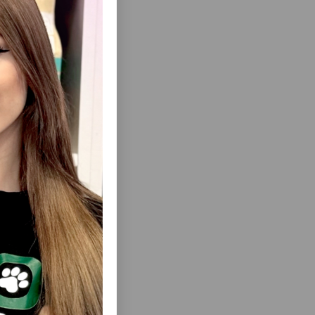
шлейке
еть Все
не травы
СОБАК
ПОВОДОК FERPLAST ДЛЯ СОБАК
 55 CM
РОЗОВОГО ЦВЕТА ИЗ КАНАТНОГО
МАТЕРИАЛА Ø 13 MM X L 60 CM
 свободой