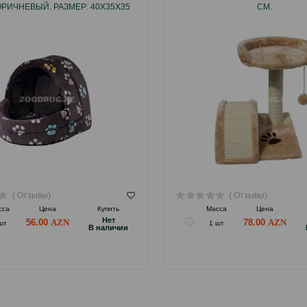
ОРИЧНЕВЫЙ. РАЗМЕР: 40Х35Х35
СМ.
СМ.
( Отзывы)
( Отзывы)
сса
Цена
Купить
Масса
Цена
Hет
56.00
78.00
шт
1 шт
B наличии