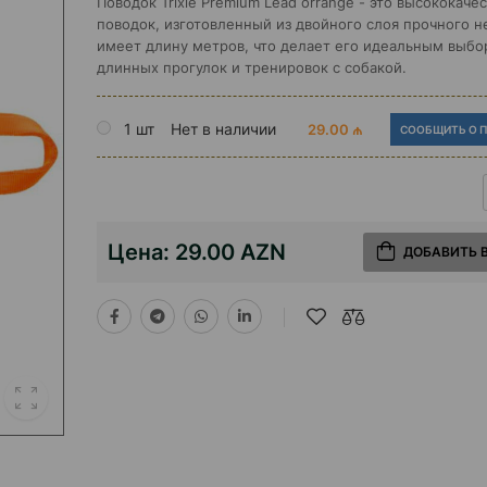
Поводок Trixie Premium Lead orrange - это высококач
поводок, изготовленный из двойного слоя прочного н
имеет длину метров, что делает его идеальным выбо
длинных прогулок и тренировок с собакой.
1 шт
Нет в наличии
29.00 ₼
СООБЩИТЬ О 
Цена:
29.00 AZN
ДОБАВИТЬ 