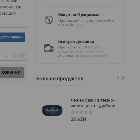
ественный
ейлона. Он
ром для
Бонусная Программа
При каждой покупке получайте
от нас бонусы
ПОСТУПЛЕНИИ
Быстрая Доставка
При заказе от 10 манат в
пределах Баку! Экспресс-
доставка по Азербайджану!
В КОРЗИНУ
Больше продуктов
Лежак Casur в тёмно-
синем цвете-удобное
место для отдыха кошек
и собак мелких
22 AZN
45x35xh13см.#4020013