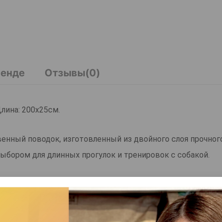
ренде
Отзывы(0)
Длина: 200x25см.
твенный поводок, изготовленный из двойного слоя прочного
выбором для длинных прогулок и тренировок с собакой.
кого материала, который не натирает кожу рук при длит
ления на поясе или рюкзаке, что обеспечивает дополнит