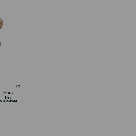
( Отзывы)
Купить
Масса
Цена
Купить
Hет
Hет
14.00
1 шт
B наличии
B наличии