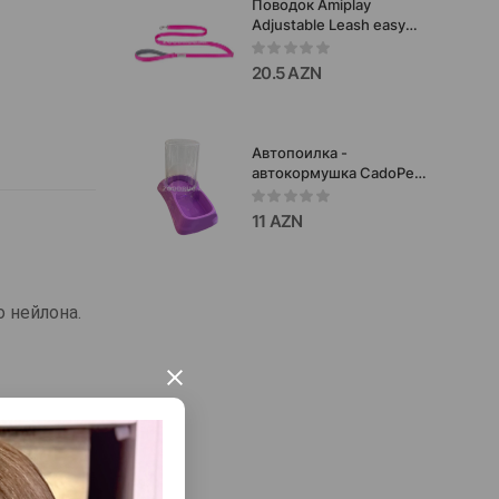
Поводок Amiplay
Adjustable Leash easy
fix. Цвет: Розовый.
Размер: S. Длина: 160-
20.5 AZN
300x1.5 см.
Автопоилка -
автокормушка CadoPet
Water Bowl для собак и
кошек. Цвет
11 AZN
фиолетовый . Объем
1750 млтр.
 нейлона.
×
ельном
ельный