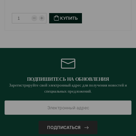
является средством для длительного ношения и
КУПИТЬ
может использоваться только в случаях, когда
необходим контроль поведения животного.
Также, перед использованием необходимо убедиться,
что намордник правильно настроен и не вызывает
дискомфорта или боли у животного.
В целом, намордник Trixie из нейлона - это удобный и
надежный аксессуар, который поможет вам
ПОДПИШИТЕСЬ НА ОБНОВЛЕНИЯ
Зарегистрируйте свой электронный адрес для получения новостей и
обеспечить безопасность и комфорт вашего питомца
специальных предложений.
в любых условиях.
Страна производитель: Китай.
ПОДПИСАТЬСЯ