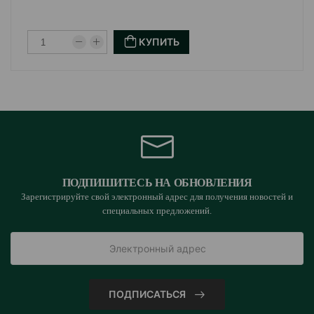
может использоваться только в случаях, когда
КУПИТЬ
необходим контроль поведения животного.
Также, перед использованием необходимо убедиться,
что намордник правильно настроен и не вызывает
дискомфорта или боли у животного.
В целом, намордник Trixie из нейлона - это удобный и
надежный аксессуар, который поможет вам
обеспечить безопасность и комфорт вашего питомца
ПОДПИШИТЕСЬ НА ОБНОВЛЕНИЯ
Зарегистрируйте свой электронный адрес для получения новостей и
в любых условиях.
специальных предложений.
Страна производитель: Китай.
ПОДПИСАТЬСЯ