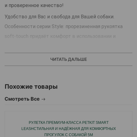
и проверенное качество!
Удобство для Вас и свобода для Вашей собаки.
Особенности серии Style: прорезиненная рукоятка
soft-touch придаёт комфорт в использовании и
долговечность.
Маленький размер рулетки: легко убрать в карман.
ЧИТАТЬ ДАЛЬШЕ
Запатентованная система сматывания и фиксации
длины - дополнительное удобство, помогающее
Похожие товары
контролировать поведение животного всего одним
движением пальца. Комфортная тормозная система.
Смотреть Все
Тип поводка: лента (tape).
Длина поводка: 3м.
РУЛЕТКА ПРЕМИУМ-КЛАССА PETKIT SMART
На собаку весом до 12кг.
LEASHСТИЛЬНАЯ И НАДЁЖНАЯ ДЛЯ КОМФОРТНЫХ
Вес рулетки: 117,8 г.
ПРОГУЛОК С СОБАКОЙ 5М