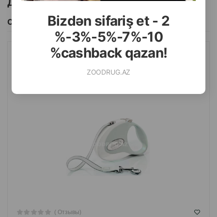
Другие товоры бренда
Bizdən sifariş et - 2
Смотреть Все
%-3%-5%-7%-10
%cashback qazan!
ПОВОДОК-РУЛЕТКА FLEXI KHAKI WHITE STYLE TAPE. РАЗМЕР
M. ЦВЕТ: БЕЛЫЙ ХАКИ. ДЛИННА: 5 МЕТРА. ДО 12 КГ.
ZOODRUG.AZ
( Отзывы)