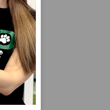
еть Все
еть Все
ITAPOL
ПОЛНОРАЦИОННЫЙ ФРУКТОВЫЙ КОРМ
ЛНИСТЫХ
VITAPOL KARMEO PREMIUM LIFE ДЛЯ
 #2102..
ВОЛНИСТЫХ ПОПУГАЙЧИКОВ 500 ГР
#2101.