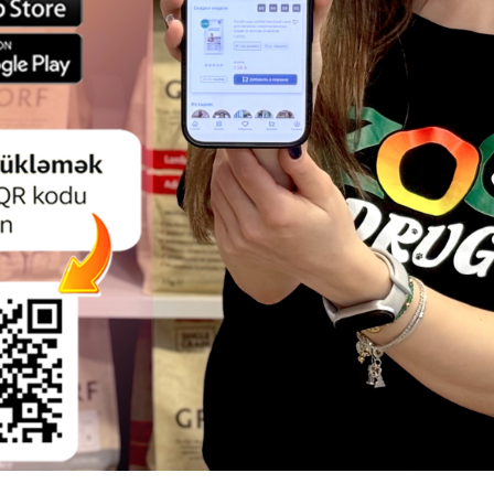
ЧИТАТЬ ДАЛЬШЕ
Смотр
Смотр
ЬНЫЙ КОРМ VITAPOL VITALINE
ПОЛНОРАЦИОННЫЙ КОРМ V
КУШКИ + КАЛЬЦИЙ (50 ГР)
KARMEO PREMIUM ДЛЯ ВО
ПОПУГАЙЧИКОВ 500 ГР #2100 /