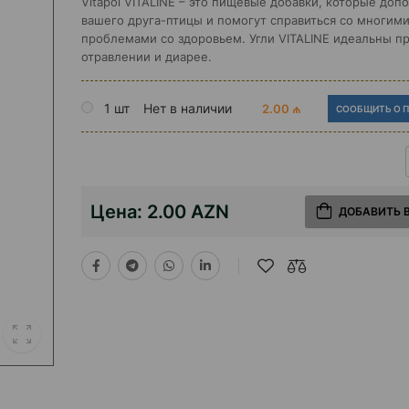
Vitapol VITALINE – это пищевые добавки, которые доп
вашего друга-птицы и помогут справиться со многим
проблемами со здоровьем. Угли VITALINE идеальны п
отравлении и диарее.
1 шт
Нет в наличии
2.00 ₼
СООБЩИТЬ О 
Цена:
2.00 AZN
ДОБАВИТЬ 