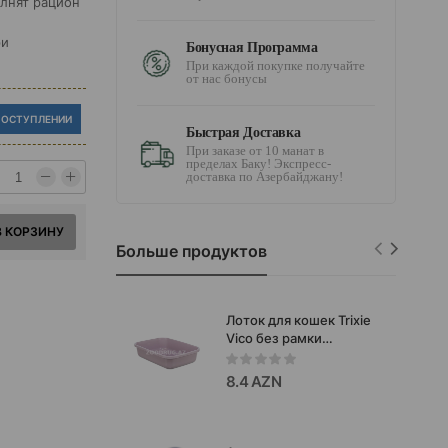
олнят рацион
и
ри
Бонусная Программа
При каждой покупке получайте
от нас бонусы
ПОСТУПЛЕНИИ
Быстрая Доставка
При заказе от 10 манат в
пределах Баку! Экспресс-
доставка по Азербайджану!
В КОРЗИНУ
Больше продуктов
Лоток для кошек Trixie
Vico без рамки
Цвет:сиреневый
Размер:27×9×37см
8.4 AZN
#4042