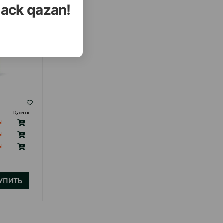
back qazan!
( Отзывы)
Купить
Масса
Цена
Купить
4.50
1 шт
КУПИТЬ
УПИТЬ