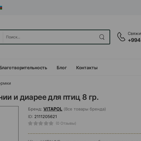
Свяжит
+994
Благотворительность
Блог
Контакты
ормки
нии и диарее для птиц 8 гр.
VITAPOL
Бренд:
(Все товары бренда)
ID:
2111205621
(0 Отзывы)