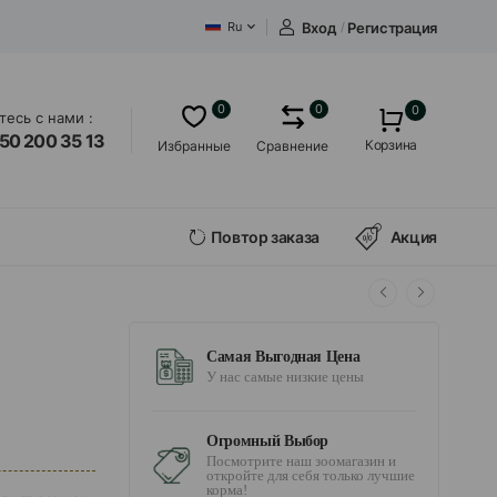
Вход
/
Регистрация
Ru
0
0
0
есь с нами :
50 200 35 13
Корзина
Избранные
Сравнение
Повтор заказа
Акция
Самая Выгодная Цена
У нас самые низкие цены
Огромный Выбор
Посмотрите наш зоомагазин и
откройте для себя только лучшие
корма!