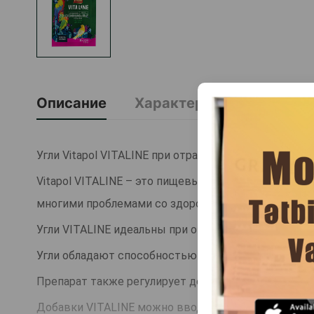
Описание
Характеристика
О Б
Угли Vitapol VITALINE при отравлении и диарее для п
Vitapol VITALINE – это пищевые добавки, которые
многими проблемами со здоровьем.
Угли VITALINE идеальны при отравлении и диарее.
Угли обладают способностью поглощать многие то
Препарат также регулирует деятельность пищевар
Добавки VITALINE можно вводить в профилактичес