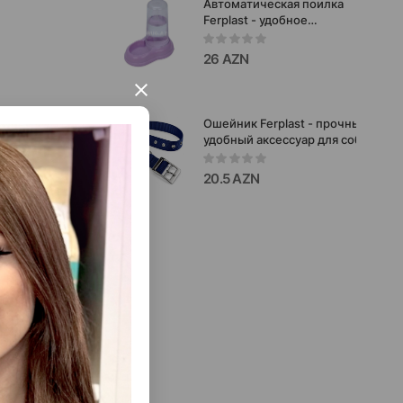
Автоматическая поилка
Ferplast - удобное
решение для
постоянного доступа
26 AZN
питомца к свежей
воде.Цвет:Розовый
×
Ошейник Ferplast - прочный и
удобный аксессуар для собак, для
ежедневных прогулок и активног
использования.Размер:L.25мм/53
20.5 AZN
я со