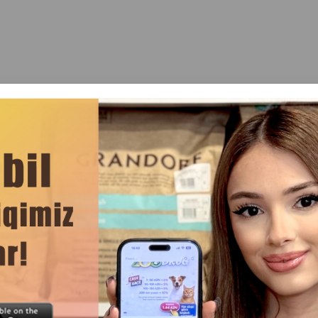
ренде
Отзывы(0)
тиц 8 гр.
 дополнят рацион вашего друга-птицы и помогут справитьс
ксины.
ительной системы птиц.
ких целях.