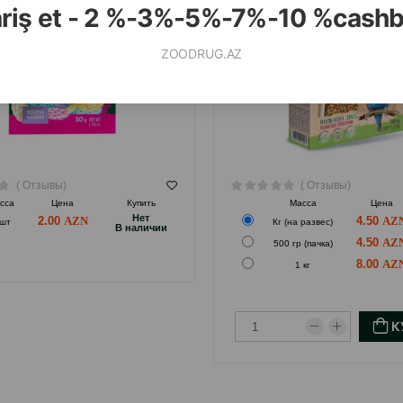
ariş et - 2 %-3%-5%-7%-10 %cash
ZOODRUG.AZ
( Отзывы)
( Отзывы)
сса
Цена
Купить
Масса
Цена
Hет
2.00
4.50
 шт
Кг (на развес)
B наличии
4.50
500 гр (пачка)
8.00
1 кг
К