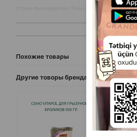
Страна-производитель: Польша.
Похожие товары
Другие товоры бренда
СЕНО VITAPOL ДЛЯ ГРЫЗУНОВ И
МИНЕРАЛ
КРОЛИКОВ 500 ГР.
РА