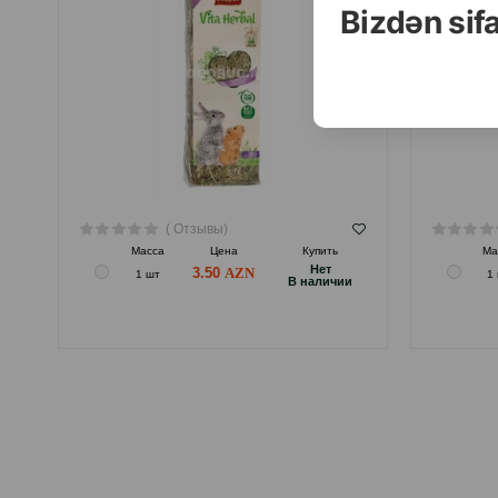
Bizdən sif
( Отзывы)
Масса
Цена
Купить
Ма
Hет
3.50
1 шт
1
B наличии