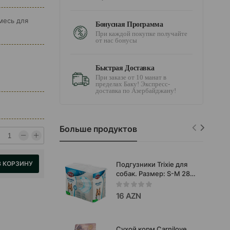
месь для
Бонусная Программа
При каждой покупке получайте
от нас бонусы
Быстрая Доставка
При заказе от 10 манат в
пределах Баку! Экспресс-
доставка по Азербайджану!
Больше продуктов
В КОРЗИНУ
Подгузники Trixie для
собак. Размер: S-M 28-
40 см, 12 шт.
16 AZN
Сухой корм Carnilove