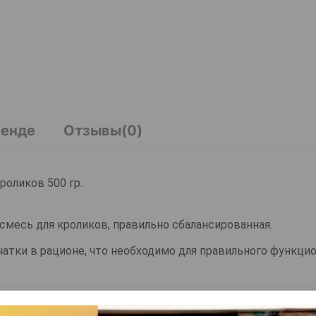
ренде
Отзывы(0)
роликов 500 гр.
я смесь для кроликов, правильно сбалансированная.
атки в рационе, что необходимо для правильного функци
личным источником растительного белка. Обогащение сме