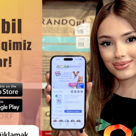
руппы В, РР, А, С. Влияет на иммунитет организма и увел
о есть провитамина А, содержит важные минералы, такие
ний, йод и калий.
ЧИТАТЬ ДАЛЬШЕ
ными жирными кислотами, воздействует на кожу и шерст
чества корма и обеспечивает широкий спектр питательн
Смотр
и от веса, породы и возраста животного.