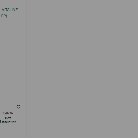
VITALINE
ПОЛНОРАЦИОННЫЙ КОРМ VITAPOL
 ГР)
KARMEO PREMIUM ДЛЯ ВОЛНИСТЫХ
ПОПУГАЙЧИКОВ 500 ГР #2100 / #2102..
( Отзывы)
Купить
Масса
Цена
Купить
Hет
4.50
Кг (на развес)
B наличии
4.50
500 гр (пачка)
8.00
1 кг