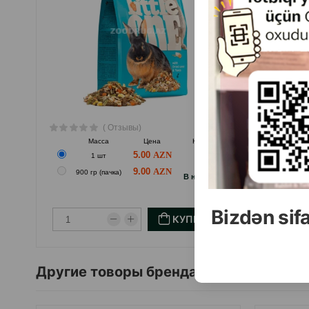
( Отзывы)
Масса
Цена
Купить
5.00
1 шт
Hет
9.00
900 гр (пачка)
B наличии
Bizdən sif
КУПИТЬ
Другие товоры бренда