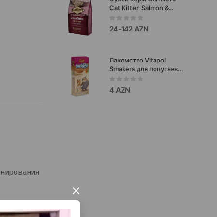
Cat Kitten Salmon &
Turkey полнорационный
беззерновой корм с
24-142 AZN
лососем и индейкой для
котят.
Лакомство Vitapol
Smakers для попугаев
Корелла ореховый 90
гр.
4 AZN
онирования
×
си