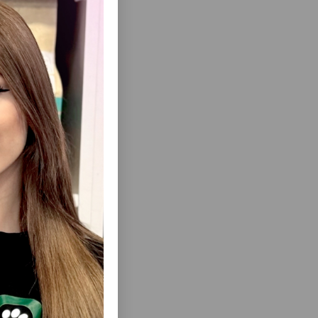
ичивает
 как
ь, улучшая
ых веществ
еть Все