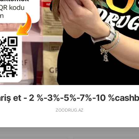
ariş et - 2 %-3%-5%-7%-10 %cash
ZOODRUG.AZ
Смотр