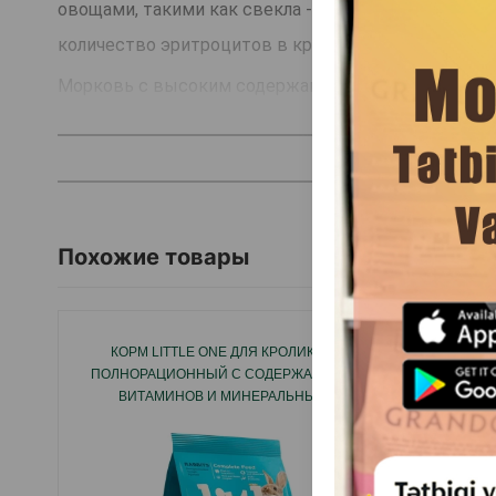
овощами, такими как свекла - источник витаминов г
количество эритроцитов в крови.
Морковь с высоким содержанием бета-каротина, т
кальций, железо, фосфор, медь, цинк, молибден, маг
Добавление льняного семени, богатого ненасыщен
их общее состояние.
Широкий состав смеси обеспечивает вкусовые ка
Похожие товары
в ежедневном рационе кроликов.
Дневная норма: 50-85 г корма в день в зависимост
КОРМ LITTLE ONE ДЛЯ КРОЛИКОВ
ПОЛНОРАЦИОННЫЙ С СОДЕРЖАНИЕМ
Страна производитель: Польша.
ВИТАМИНОВ И МИНЕРАЛЬНЫХ
ВЕЩЕСТВ 400 ГР.