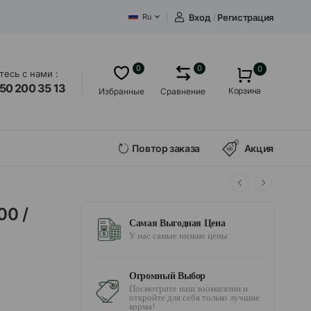
Вход
/
Регистрация
Ru
0
0
0
есь с нами :
50 200 35 13
Корзина
Избранные
Сравнение
Повтор заказа
Акция
00 /
Самая Выгодная Цена
У нас самые низкие цены
Огромный Выбор
Посмотрите наш зоомагазин и
откройте для себя только лучшие
корма!