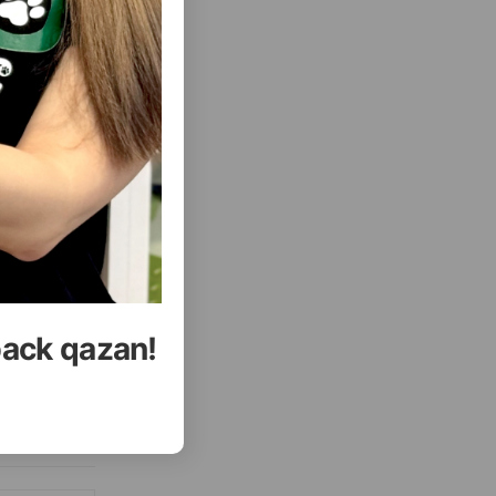
back qazan!
еть Все