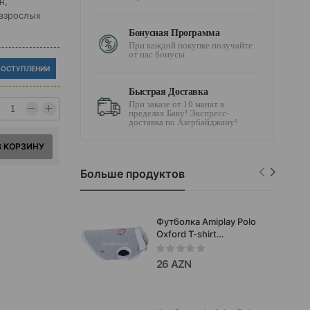
н,
 взрослых
Бонусная Программа
При каждой покупке получайте
от нас бонусы
ПОСТУПЛЕНИИ
Быстрая Доставка
При заказе от 10 манат в
пределах Баку! Экспресс-
доставка по Азербайджану!
В КОРЗИНУ
Больше продуктов
Футболка Amiplay Polo
Oxford T-shirt
Chiahuahua Цвет:
Серый. Размеры: Size
26 AZN
25 см. g 25 см. b 29 см. d
42 см. Код товара:
255135.