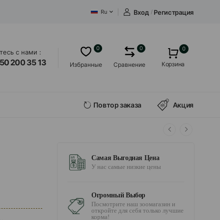
Вход
/
Регистрация
Ru
0
0
0
есь с нами :
50 200 35 13
Корзина
Избранные
Сравнение
Повтор заказа
Акция
Самая Выгодная Цена
У нас самые низкие цены
Огромный Выбор
Посмотрите наш зоомагазин и
откройте для себя только лучшие
корма!