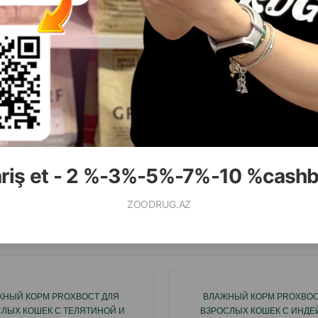
( Отзывы)
( Отзывы)
Масса
Цена
Купить
Масса
Цена
0.90
2.00
1 шт
1 шт
ariş et - 2 %-3%-5%-7%-10 %cash
КУПИТЬ
К
ZOODRUG.AZ
Смотр
ЖНЫЙ КОРМ PROХВОСТ ДЛЯ
ВЛАЖНЫЙ КОРМ PROХВОС
ЛЫХ КОШЕК С ТЕЛЯТИНОЙ И
ВЗРОСЛЫХ КОШЕК С ИНДЕ