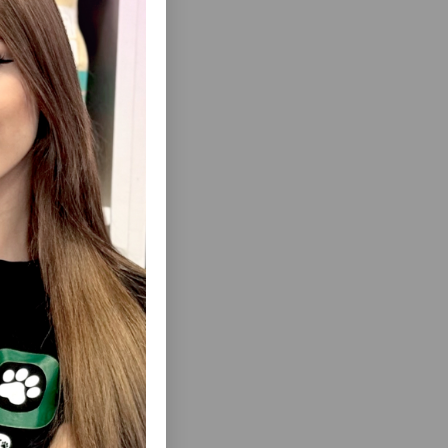
ием.
еть Все
EN ADULT
ВЛАЖНЫЙ КОРМ ROYAL CANIN KITTEN IN
МУСС ДЛЯ
GRAVY ДЛЯ КОТЯТ СО ВКУСОМ КУРИЦЫ
КУСОМ
В СОУСЕ 85 ГР.
#83032