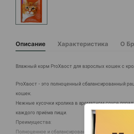
Описание
Характеристика
О Б
Влажный корм ProХвост для взрослых кошек с крол
ProХвост - это полноценный сбалансированный рац
кошек.
Нежные кусочки кролика в ароматном соусе порад
каждого приёма пищи.
Преимущества:
Полноценное и сбалансированное питание для взр