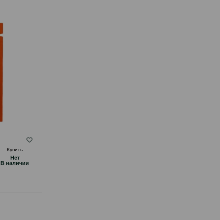
( Отзывы)
Купить
Масса
Цена
Купить
Hет
Hет
0.55
0.60
1 шт
B наличии
B наличии