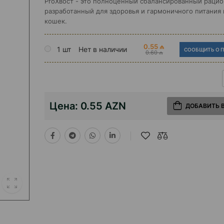
ProХвост - это полноценный сбалансированный рацио
разработанный для здоровья и гармоничного питания
кошек.
0.55 ₼
1 шт
Нет в наличии
СООБЩИТЬ О 
0.60 ₼
Цена:
0.55 AZN
ДОБАВИТЬ 