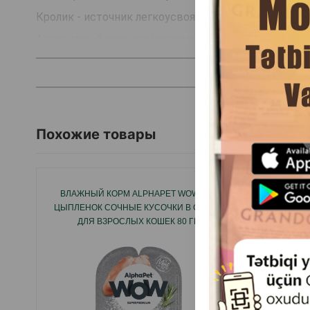
Кролик - источник легкоусвояемого белка, идеаль
Аппетитный соус стимулирует аппетит и улучшает
Богат витаминами и минералами для поддержания 
Подходит для ежедневного кормления.
Страна производитель: Россия.
Похожие товары
ВЛАЖНЫЙ КОРМ ALPHAPET WOW CAT
ВЛАЖНЫ
ЦЫПЛЕНОК СОЧНЫЕ КУСОЧКИ В СОУСЕ
ДЛЯ 
ДЛЯ ВЗРОСЛЫХ КОШЕК 80 ГР.