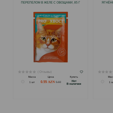
ПЕРЕПЕЛОМ В ЖЕЛЕ С ОВОЩАМИ, 85 Г
ЯГНЁНК
( Отзывы)
Масса
Цена
Купить
Мас
Hет
0.55
0.60
1 шт
1 
B наличии