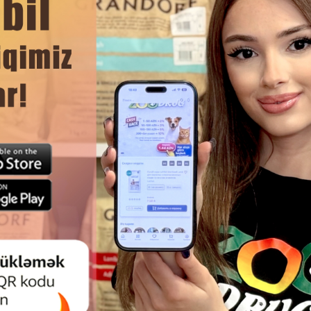
но подходит даже для кошек с чувствительным пищеварен
 усвояемость.
здоровья и блестящей шерсти.
ЧИТАТЬ ДАЛЬШЕ
Смотр
Й КОРМ CLUB 4 PAWS PREMIUM
ВЛАЖНЫЙ КОРМ VOM FEINST
ВЗРОСЛЫХ КОШЕК С УТКОЙ В
CAT WITH SALMON&POULTRY, 
СОУСЕ, 85Г #2503
ВЗРОСЛЫХ КОШЕК СО В
ЛОСОСЕМ И ПТИЦЕЙ 85 ГР.