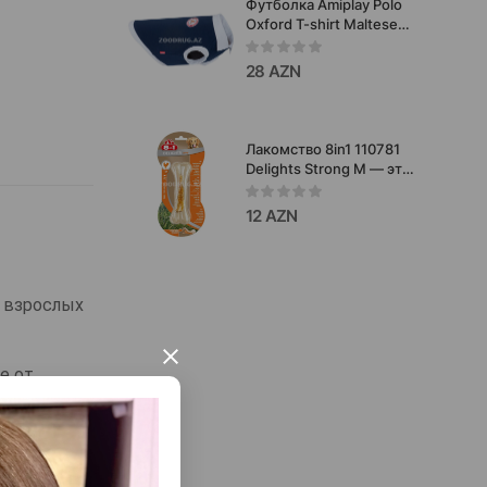
Футболка Amiplay Polo
Oxford T-shirt Maltese
Цвет: Синий. Размеры:
Size 35 см. g 35 см. b 36
28 AZN
см. d 52 см. Код товара:
255180.
Лакомство 8in1 110781
Delights Strong M — это
прочная жевательная
косточка с натуральным
12 AZN
куриным мясом, плотно
завернутым внутри.
я взрослых
×
е от