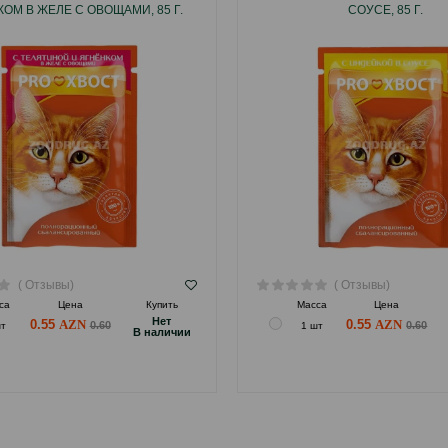
ОМ В ЖЕЛЕ С ОВОЩАМИ, 85 Г.
СОУСЕ, 85 Г.
( Отзывы)
( Отзывы)
са
Цена
Купить
Масса
Цена
Hет
0.55
0.55
0.60
0.60
шт
1 шт
B наличии