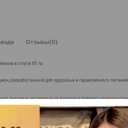
ренде
Отзывы(0)
иком в соусе 85 гр.
ион, разработанный для здоровья и гармоничного питани
уют питомца натуральным вкусом и подарят удовольстви
ослых кошек.