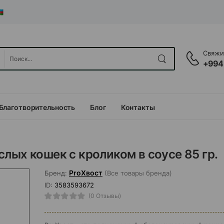
Свяжит
+994
Благотворительность
Блог
Контакты
лых кошек с кроликом в соусе 85 гр.
ProХвост
Бренд:
(Все товары бренда)
ID:
3583593672
(0 Отзывы)