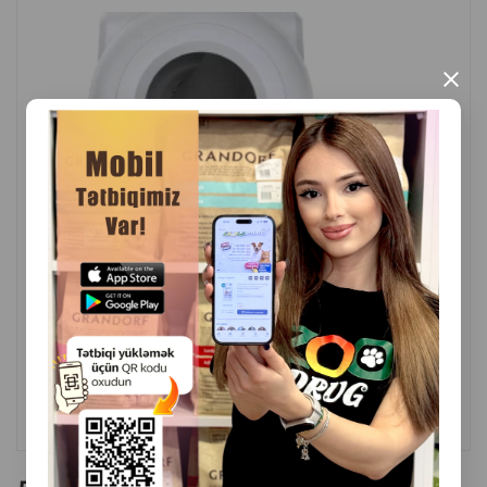
×
( Отзывы)
Масса
Цена
Купить
1,499.99
1 шт
КУПИТЬ