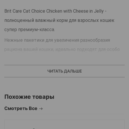
Brit Care Cat Choice Chicken with Cheese in Jelly -
полноценный влажный корм для взрослых кошек
супер премиум-класса.
Нежные пакетики для увеличения разнообразия
рациона вашей кошки, идеально подходят для особо
привередливых кошек и кошек с проблемами с
приемом пищи.
ЧИТАТЬ ДАЛЬШЕ
Чтобы живот вашей кошки чувствовал себя еще
лучше, они также содержат розмарин и морковь для
поддержания правильного пищеварения.
Похожие товары
Беззерновая формула
Смотреть Все
85% мяса в филе.
Привлекательный вкус