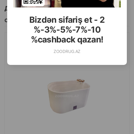
Другие товоры бренда
Bizdən sifariş et - 2
Смотреть Все
%-3%-5%-7%-10
%cashback qazan!
АВТОПОИЛКА NUNBELL #065 PET WATER FOUNTAIN
ПИТЬЕВОЙ ФОНТАНЧИК ДЛЯ ЖИВОТНЫХ. ЦВЕТ: БЕЛЫЙ.
ZOODRUG.AZ
ОБЪЕМ: 3.0 ЛИТРА.