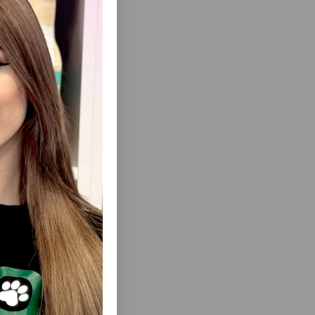
бходимости
, не пугая
еть Все
ОРМУШКА
АВТОКОРМУШКА PETKIT FRESH ELEMENT
LO ДЛЯ
3-УМНАЯ СИСТЕМА КОРМЛЕНИЯ
НОВОГО ПОКОЛЕНИЯ