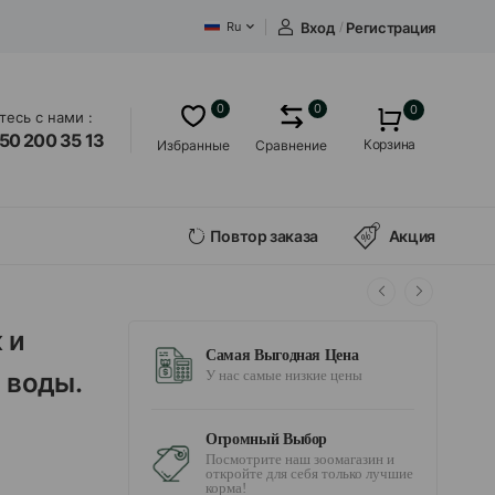
Вход
/
Регистрация
Ru
0
0
0
есь с нами :
50 200 35 13
Корзина
Избранные
Сравнение
Повтор заказа
Акция
 и
Самая Выгодная Цена
 воды.
У нас самые низкие цены
Огромный Выбор
Посмотрите наш зоомагазин и
откройте для себя только лучшие
корма!