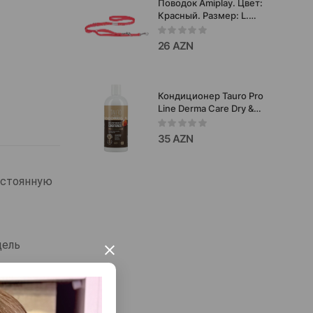
Поводок Amiplay. Цвет:
пищеварение и
Красный. Размер: L.
иммунитета взрослых
Длина: 100-200х2.5 см.
кошек.
26 AZN
Кондиционер Tauro Pro
Line Derma Care Dry &
Itchy Skin Relief 250мл
35 AZN
остоянную
дель
×