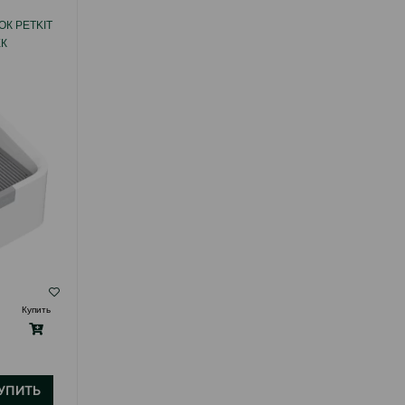
УМНЫЙ САМООЧИЩАЮЩИЙСЯ ТУАЛЕТ
К PETKIT
PETKIT PURABOX CRYSTAL DUO С AI-
ЕК
КАМЕРОЙ
( Отзывы)
Купить
Масса
Цена
Купить
499.99
1 шт
УПИТЬ
КУПИТЬ