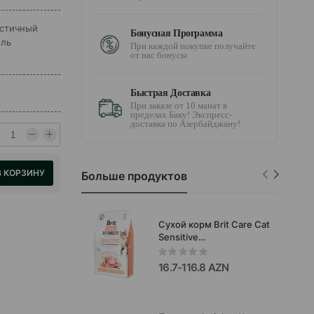
истичный
Бонусная Программа
ель
При каждой покупке получайте
от нас бонусы
Быстрая Доставка
При заказе от 10 манат в
пределах Баку! Экспресс-
доставка по Азербайджану!
В КОРЗИНУ
Больше продуктов
Сухой корм Brit Care Cat
Sensitive
HDigestion&Delicate
Taste Hypoallergenic,
16.7-116.8 AZN
Super Premium
гипоаллергенный со
свежей индейкой и
лососем для здоровое