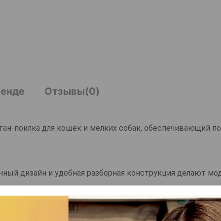
ренде
Отзывы(0)
нтан-поилка для кошек и мелких собак, обеспечивающий п
ный дизайн и удобная разборная конструкция делают мо
ляются шерсть, пыль, посторонние запахи и примеси.