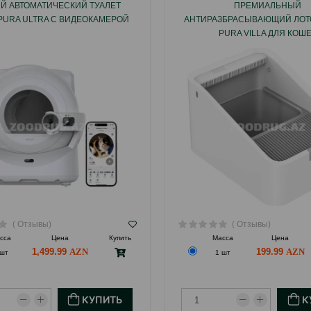
Й АВТОМАТИЧЕСКИЙ ТУАЛЕТ
ПРЕМИАЛЬНЫЙ
 PURA ULTRA С ВИДЕОКАМЕРОЙ
АНТИРАЗБРАСЫВАЮЩИЙ ЛОТО
PURA VILLA ДЛЯ КОШ
( Отзывы)
( Отзывы)
сса
Цена
Купить
Масса
Цена
1,499.99
199.99
 шт
1 шт
КУПИТЬ
К