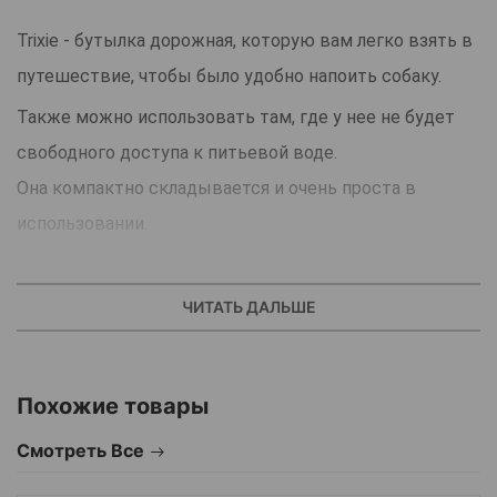
Trixie - бутылка дорожная, которую вам легко взять в
путешествие, чтобы было удобно напоить собаку.
Также можно использовать там, где у нее не будет
свободного доступа к питьевой воде.
Она компактно складывается и очень проста в
использовании.
За карабин аксессуар можно подвесить к рюкзаку или
сумке, чтобы в путешествии всегда иметь под рукой.
ЧИТАТЬ ДАЛЬШЕ
Конструкция простая и надежная, поскольку кроме
бутылочки содержит еще подставку, куда можно
Похожие товары
вылить воду и предоставить собаке возможность
удобно попить.
Смотреть Все
Для этого нужно только открыть пробку и