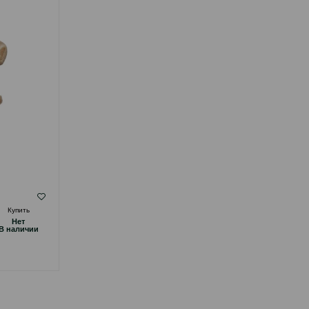
( Отзывы)
Купить
Масса
Цена
Купить
Hет
Hет
14.00
1 шт
B наличии
B наличии