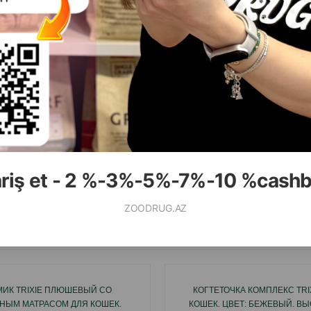
( Отзывы)
( Отзывы)
асса
Цена
Купить
Масса
Цена
66.00
11.00
1 шт
1 шт
ariş et - 2 %-3%-5%-7%-10 %cash
КУПИТЬ
К
ZOODRUG.AZ
Смотр
ИК TRIXIE ПЛЮШЕВЫЙ СО
КОГТЕТОЧКА КОМПЛЕКС TRI
НЫМ МАТРАСОМ ДЛЯ КОШЕК.
КОШЕК. ЦВЕТ: БЕЖЕВЫЙ. ВЫ