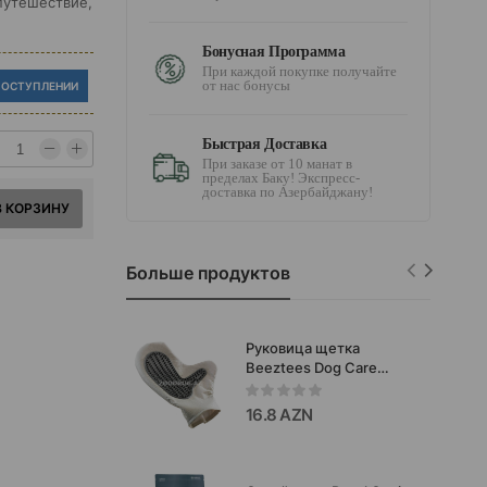
 путешествие,
Бонусная Программа
При каждой покупке получайте
от нас бонусы
ПОСТУПЛЕНИИ
Быстрая Доставка
При заказе от 10 манат в
пределах Баку! Экспресс-
доставка по Азербайджану!
В КОРЗИНУ
Больше продуктов
Руковица щетка
Beeztees Dog Care
массажная,
водонепроницаемая
16.8 AZN
для собак. Размер:
25x18 см.