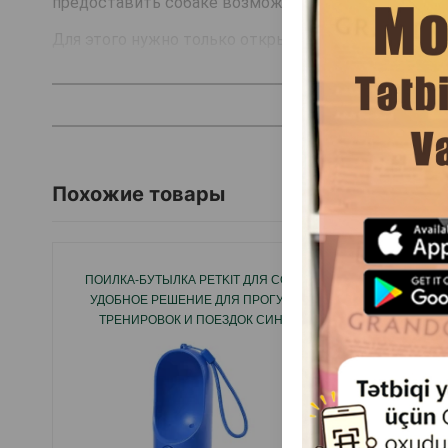
предоставить собаке возможность удобно попить.
Для этого нужно только открыть пробку и перевер
После использования она компактно складывается 
Специальный карабин позволяет подвесить ее на т
под рукой.
Кроме этого, оснащена она съемной плечевой вере
Похожие товары
Выполнена бутылка дорожная из пищевого пластика
туристического похода.
Пластик имеет гладкую поверхность, совершенно б
ПОИЛКА-БУТЫЛКА PETKIT ДЛЯ СОБАК-
АВТО
УДОБНОЕ РЕШЕНИЕ ДЛЯ ПРОГУЛОК,
FO
ТРЕНИРОВОК И ПОЕЗДОК СИНИЙ
ФОНТА
Страна производитель: Китай.
БЕЛО-