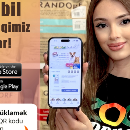
нуть бутылочку.
и не занимает много места.
ЧИТАТЬ ДАЛЬШЕ
уристический рюкзак или пристегнуть к сумке, чтобы все
вкой.
Смотр
, поэтому имеет незначительный вес, что немаловажно д
езопасен и легко моется.
ПОИЛКА NUNBELL PET WATER
АВТОПОИЛКА - АВТОКОР
UNTAIN NB0064 ПИТЬЕВОЙ
CADOPET WATER BOWL ДЛЯ 
НЧИК ДЛЯ ЖИВОТНЫХ. ЦВЕТ:
КОШЕК. ЦВЕТ ФИОЛЕТОВЫЙ 
СИНИЙ. ФОРМА: КВАДРАТНАЯ
1750 МЛТР.
.ОБЪЕМ: 2.5 ЛИТРА.