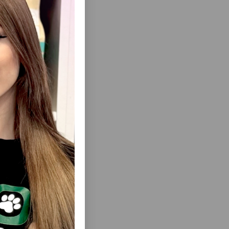
гда иметь
еть Все
ля
МУШКА
АВТОПОИЛКА NUNBELL #063 PET WATER
СОБАК И
FOUNTAIN ПИТЬЕВОЙ ФОНТАНЧИК ДЛЯ
. ОБЪЕМ
ЖИВОТНЫХ. ЦВЕТ: БЕЛО-СИНИЙ.
ФОРМА: КРУГЛАЯ .ОБЪЕМ: 2.5 ЛИТРА.