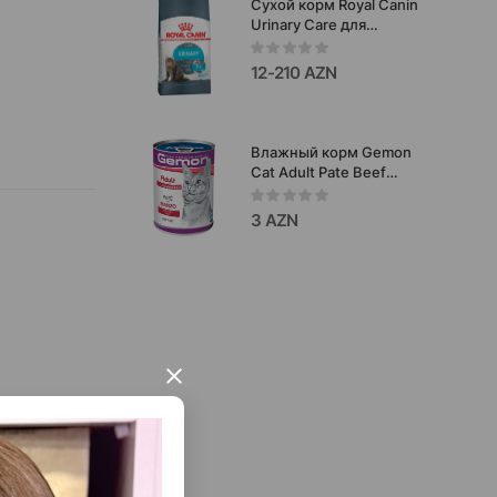
Сухой корм Royal Canin
Urinary Care для
взрослых кошек при
профилактики
12-210 AZN
мочекаменной болезни
cо вкусом курицы.
Влажный корм Gemon
Cat Adult Pate Beef
паштет для взрослых
кошек со вкусом
3 AZN
говядины 400 гр #99961.
×
воду и