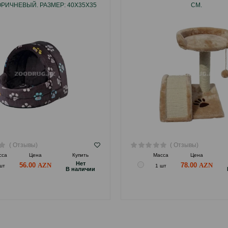
ОРИЧНЕВЫЙ. РАЗМЕР: 40Х35Х35
СМ.
СМ.
( Отзывы)
( Отзывы)
сса
Цена
Купить
Масса
Цена
Hет
56.00
78.00
шт
1 шт
B наличии