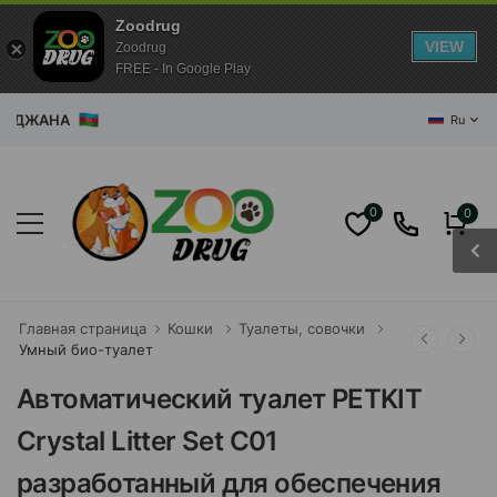
Zoodrug
VIEW
Zoodrug
FREE - In Google Play
БАЙДЖАНА
Ru
0
0
Главная страница
Кошки
Туалеты, совочки
Умный био-туалет
Автоматический туалет PETKIT
Crystal Litter Set C01
разработанный для обеспечения