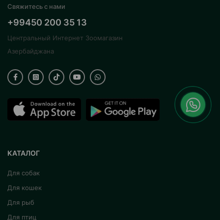
Свяжитесь с нами
4 поддона
+99450 200 35 13
4 упаковки кристального наполнителя
Центральный Интернет Зоомагазин
Азербайджана
4 мусорных пакета
Страна производства:Китай.
КАТАЛОГ
Для собак
Для кошек
Для рыб
Для птиц