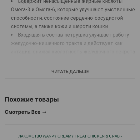
Содержит ненасыщенные жирные кислоты
Омега-3 и Омега-6, которые улучшают умственные
способности, состояние сердечно-сосудистой
системы, а также кожи и шерсти кошки
Входящая в состав петрушка улучшает работу
желудочно-кишечного тракта и действует как
антацид, снижая кислотность желудочного секрета
Имеет мягкую текстуру, поэтому без труда
пережевывается, переваривается и отлично
ЧИТАТЬ ДАЛЬШЕ
усваивается организмом питомца
С желтым горохом, который дополнительно
облегчает и улучшает процесс пищеварения
Похожие товары
Не содержит тяжелых углеводов, злаков или
картофеля
Смотреть Все
Без добавления искусственных красителей
Состав:
40% сушеные сардины, желтый горох,
ЛАКОМСТВО WANPY CREAMY TREAT CHICKEN & CRAB -
жидкий растительный крахмал, соус из сардин, соус