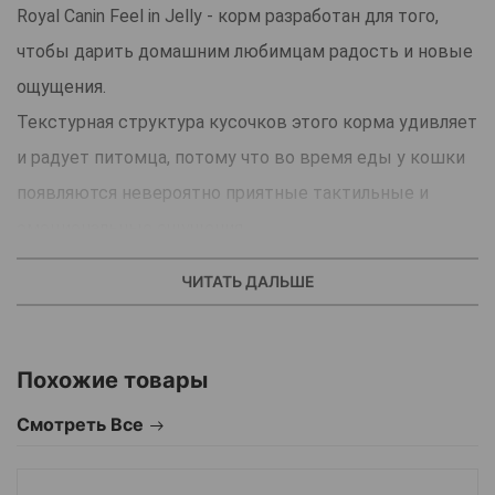
Royal Canin Feel in Jelly - корм разработан для того,
чтобы дарить домашним любимцам радость и новые
ощущения.
Текстурная структура кусочков этого корма удивляет
и радует питомца, потому что во время еды у кошки
появляются невероятно приятные тактильные и
эмоциональные ощущения.
Преимущества корма:
ЧИТАТЬ ДАЛЬШЕ
Насыщенный вкус.
Отличается особо выраженным вкусом, который
стимулирует уникальные вкусовые рецепторы
Похожие товары
кошки и способствует более яркому восприятию
Смотреть Все
корма.
Естественная стимуляция аппетита.