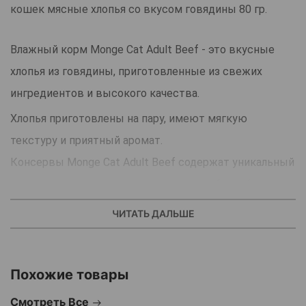
кошек мясные хлопья со вкусом говядины 80 гр.
Влажный корм Monge Cat Adult Beef - это вкусные
хлопья из говядины, приготовленные из свежих
ингредиентов и высокого качества.
Хлопья приготовлены на пару, имеют мягкую
текстуру и приятный аромат.
Консервы Monge Cat Adult Beef содержат уникальный
источник легкоусвояемого животного белка (мясо
говядины), могут служить основой исключающей
ЧИТАТЬ ДАЛЬШЕ
диеты при пищевой аллергии у кошек.
В состав данного корма входит только один вид мяса,
что позволяет легко исключить из рациона
Похожие товары
ингредиенты, вызывающие аллергию.
Смотреть Все