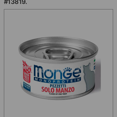
#13819.