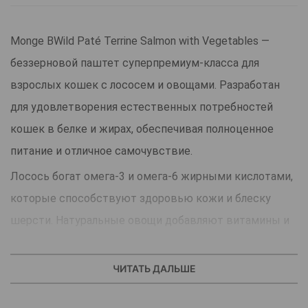
Monge BWild Paté Terrine Salmon with Vegetables —
беззерновой паштет суперпремиум-класса для
взрослых кошек с лососем и овощами. Разработан
для удовлетворения естественных потребностей
кошек в белке и жирах, обеспечивая полноценное
питание и отличное самочувствие.
Лосось богат омега-3 и омега-6 жирными кислотами,
которые способствуют здоровью кожи и блеску
шерсти. Натуральные овощи добавляют витамины и
клетчатку для поддержки пищеварения.
Преимущества
ЧИТАТЬ ДАЛЬШЕ
высокое содержание белка животного