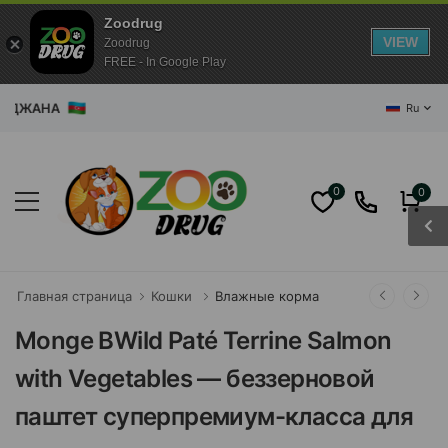
Zoodrug
VIEW
Zoodrug
FREE - In Google Play
ЖАНА
Ru
0
0
Главная страница
Кошки
Влажные корма
Monge BWild Paté Terrine Salmon
with Vegetables — беззерновой
паштет суперпремиум-класса для