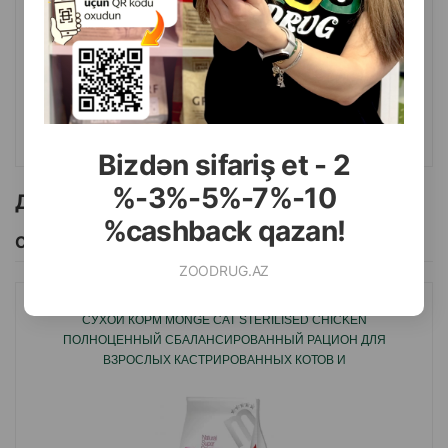
( Отзывы)
Масса
Цена
Купить
1.90
1 шт
КУПИТЬ
Bizdən sifariş et - 2
%-3%-5%-7%-10
Другие товоры бренда
%cashback qazan!
Смотреть Все
ZOODRUG.AZ
СУХОЙ КОРМ MONGE CAT STERILISED CHICKEN
ПОЛНОЦЕННЫЙ СБАЛАНСИРОВАННЫЙ РАЦИОН ДЛЯ
ВЗРОСЛЫХ КАСТРИРОВАННЫХ КОТОВ И
СТЕРИЛИЗОВАННЫХ КОШЕК СО ВКУСОМ КУРИЦЕЙ 10КГ
#05135.