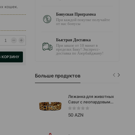
ых кошек.
Бонусная Программа
При каждой покупке получайте
от нас бонусы
Быстрая Доставка
При заказе от 10 манат в
пределах Баку! Экспресс-
доставка по Азербайджану!
В КОРЗИНУ
Больше продуктов
Лежанка для животных
Casur с леопардовым
принтом
55x41xh15см.#4020005
50 AZN