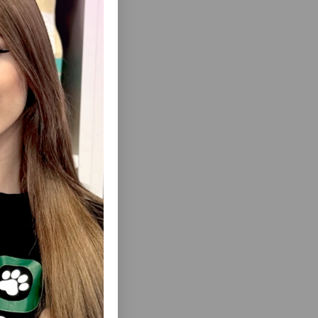
 зола 2,5%.
ти кота.
то у вашей
еть Все
N HAIR &
ВЛАЖНЫЙ КОРМ ROYAL CANIN
ОШЕК ДЛЯ
INSTINCTIVE JELLY ДЛЯ ВЗРОСЛЫХ
СТИ СО
КОШЕК, 85 Г
5 ГР.