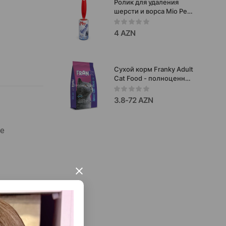
Ролик для удаления
шерсти и ворса Mio Pets
Lint Roller 65 листов.
4 AZN
Сухой корм Franky Adult
Cat Food - полноценный
рацион для взрослых
кошек, созданный для
3.8-72 AZN
ежедневного питания и
поддержания здоровья
питомца со вкусом
ые
говядины.
×