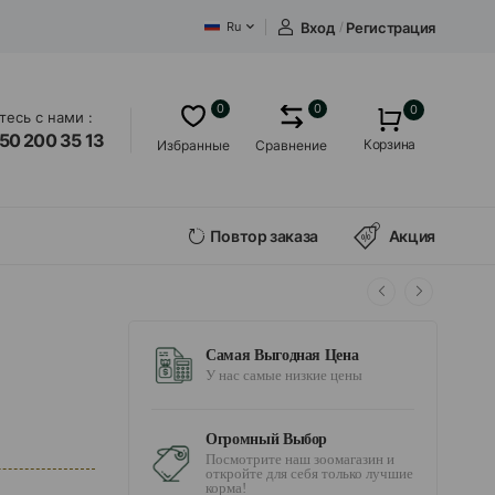
Вход
/
Регистрация
Ru
0
0
0
есь с нами :
50 200 35 13
Корзина
Избранные
Сравнение
Повтор заказа
Акция
Самая Выгодная Цена
У нас самые низкие цены
Огромный Выбор
Посмотрите наш зоомагазин и
откройте для себя только лучшие
корма!