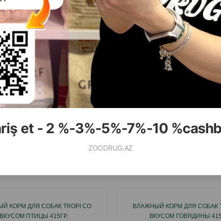
( Отзывы)
( Отзывы)
Масса
Цена
Купить
Масса
Цена
3.50
3.50
1 шт
1 шт
ariş et - 2 %-3%-5%-7%-10 %cash
КУПИТЬ
К
ZOODRUG.AZ
Смотр
Й КОРМ ДЛЯ СОБАК TROPI СО
ВЛАЖНЫЙ КОРМ ДЛЯ СОБАК 
ВКУСОМ ПТИЦЫ 415ГР.
ВКУСОМ ГОВЯДИНЫ 415 