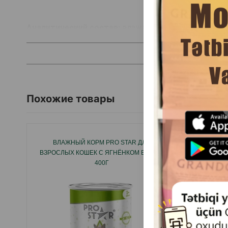
Аналитический состав:
влажность 81%; сырой бело
Количество потребленной пищи может варьироватьс
Подавайте еду комнатной температуры.
Хранить в сухом месте. После вскрытия хранить в 
Похожие товары
кошки всегда должен быть доступ к свежей питье
Производитель: ™Tropi - Польша
ВЛАЖНЫЙ КОРМ PRO STAR ДЛЯ
ВЛАЖНЫЙ
ВЗРОСЛЫХ КОШЕК С ЯГНЁНКОМ В ЖЕЛЕ
CARE 
400Г
СКЛ
ЖЕЛ
К