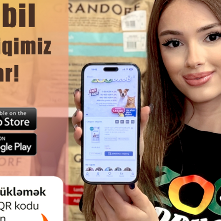
к 7%, сырая клетчатка 0,3%; сырое масло и жиры 5%, сырая
ЧИТАТЬ ДАЛЬШЕ
я в зависимости от времени года, состояния и активнос
холодильнике, использовать в течение 2 дней. Помните, ч
Смотр
вой воде.
 КОРМ ROYAL CANIN HAIRBALL
ВЛАЖНЫЙ КОРМ ROYAL CANI
GRAVY ДЛЯ ВЗРОСЛЫХ КОШЕК
SKIN JELLY ДЛЯ ВЗРОСЛЫХ К
ОННЫХ К ОБРАЗОВАНИЮ В
КРАСОТЫ И ЗДОРОВЬЯ ШЕР
УДОЧНО-КИШЕЧНОМ ТРАКТЕ
ВКУСОМ КУРИЦЫ В ЖЕЛЕ 8
ОМОЧКОВ ШЕРСТИ 85 ГР.