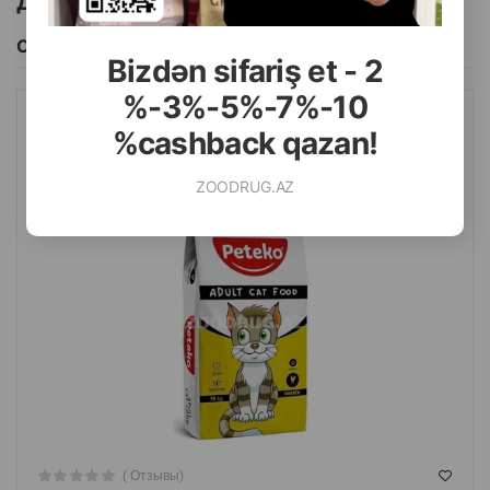
Другие товоры бренда
Смотреть Все
Bizdən sifariş et - 2
%-3%-5%-7%-10
СУХОЙ КОРМ PETEKO ADULT CAT FOOD ДЛЯ ВЗРОСЛЫХ
%cashback qazan!
КОШЕК СО ВКУСОМ КУРИЦЫ 15КГ
ZOODRUG.AZ
( Отзывы)