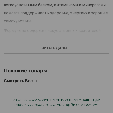
легкоусвояемым белком, витаминами и минералами,
помогая поддерживать здоровье, энергию и хорошее
самочувствие.
Формула не содержит искусственных красителей,
консервантов и добавок, что делает корм
безопасным выбором для заботливых владельцев.
ЧИТАТЬ ДАЛЬШЕ
Лёгкая консистенция в желе способствует хорошему
аппетиту и удобному усвоению питательных
Похожие товары
веществ.
Peteko Adult Dog Wet Food
— это полноценное и
Смотреть Все
вкусное питание для здоровья и активности вашего
питомца каждый день.
ВЛАЖНЫЙ КОРМ MONGE FRESH DOG TURKEY ПАШТЕТ ДЛЯ
ВЗРОСЛЫХ СОБАК СО ВКУСОМ ИНДЕЙКИ 100 ГР.#13024