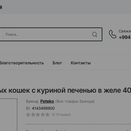
Свяжит
+994
Благотворительность
Блог
Контакты
ых кошек с куриной печенью в желе 4
Peteko
Бренд:
(Все товары бренда)
ID:
4143499900
(0 Отзывы)