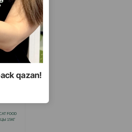
( Отзывы)
Купить
Масса
Цена
Купить
2.40
1 шт
УПИТЬ
КУПИТЬ
back qazan!
еть Все
CAT FOOD
СУХОЙ КОРМ PETEKO ADULT DOG LAMB
ИЦЫ 15КГ
ПОЛНОРАЦИОННЫЙ
СБАЛАНСИРОВАННЫЙ ДЛЯ ВЗРОСЛЫХ
СОБАК ВСЕХ ПОРОД СО ВКУСОМ МЯСА