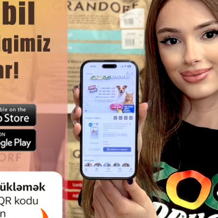
ЧИТАТЬ ДАЛЬШЕ
Смотр
Й КОРМ SIMBA CAT CHUNKIES
ВЛАЖНЫЙ КОРМ MONGE ADU
 GUINEA FOWL AND DUCK ДЛЯ
STERILISED TROUT ДЛЯ В
СЛЫХ КОШЕК С ЦЕСАРКОЙ И
КАСТРИРОВАННЫХ КОТ
УТКОЙ 415 Г.#09515
СТЕРИЛИЗОВАННЫХ КОШЕК С
ФОРЕЛИ 85 ГР #13659