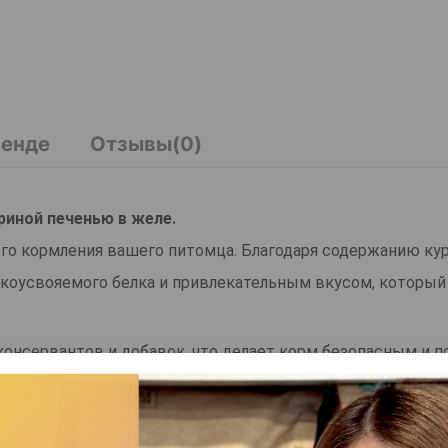
ренде
Отзывы(0)
риной печенью в желе.
го кормления вашего питомца. Благодаря содержанию ку
коусвояемого белка и привлекательным вкусом, который
консервантов и добавок, что делает корм безопасным и 
 поедание и способствует лучшему усвоению питательных
 жизненную энергию, крепкое здоровье и блестящую ше