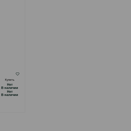
ЯГНЁНКА 15 КГ
( Отзывы)
Купить
Масса
Цена
Купить
Hет
3.70
Кг (на развес)
B наличии
Hет
55.00
15 кг (мешок)
B наличии
КУПИТЬ