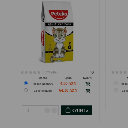
( Отзывы)
Масса
Цена
Купить
4.50
Кг (на развес)
Кг (
64.30
15 кг (мешок)
15 к
КУПИТЬ