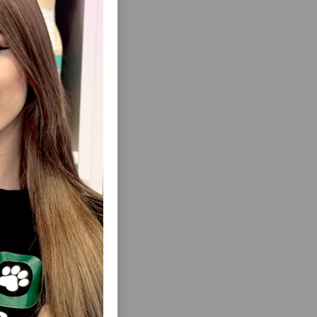
еть Все
LT CAT
ВЛАЖНЫЙ КОРМ ANIMONDA VOM
ЗРОСЛЫХ
FEINSTEN KITTEN ДЛЯ КОТЯТ С
ОВ И
ГОВЯДИНОЙ 100 ГР.#83448
О ВКУСОМ
.