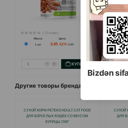
( Отзывы)
Масса
Цена
Купить
0.85
0.90
1 шт
КУПИТЬ
Bizdən sif
Другие товоры бренда
СУХОЙ КОРМ PETEKO ADULT CAT FOOD
СУХОЙ 
ДЛЯ ВЗРОСЛЫХ КОШЕК СО ВКУСОМ
ДЛЯ В
КУРИЦЫ 15КГ