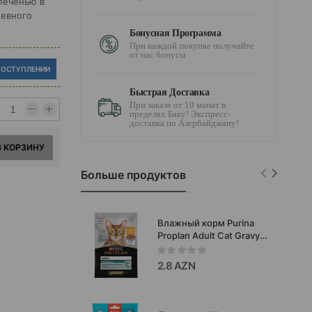
печенью в
невного
Бонусная Программа
При каждой покупке получайте
от нас бонусы
ПОСТУПЛЕНИИ
Быстрая Доставка
При заказе от 10 манат в
пределах Баку! Экспресс-
доставка по Азербайджану!
В КОРЗИНУ
Больше продуктов
Влажный корм Purina
Proplan Adult Cat Gravy
Chiken для взрослых
кошек с
2.8 AZN
чувствительным
пищеварением со
вкусом курицы в желе
85 гр #3686.