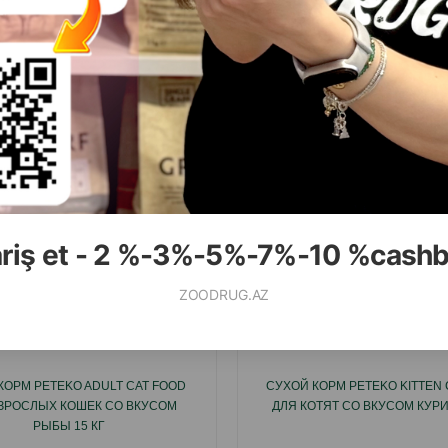
( Отзывы)
( Отзывы)
Масса
Цена
Купить
Масса
Цена
2.50
2.00
1 шт
1 шт
КУПИТЬ
К
ariş et - 2 %-3%-5%-7%-10 %cash
ZOODRUG.AZ
Смотр
КОРМ PETEKO ADULT CAT FOOD
СУХОЙ КОРМ PETEKO KITTEN 
ЗРОСЛЫХ КОШЕК СО ВКУСОМ
ДЛЯ КОТЯТ СО ВКУСОМ КУР
РЫБЫ 15 КГ