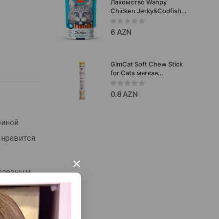
Лакомство Wanpy
Chicken Jerky&Codfish
Sandwiches с куриным
вяленым мясом и
6 AZN
треской для кошек 80
гр.
GimCat Soft Chew Stick
for Cats мягкая
жевательная палочка
для кошек с мясом
0.8 AZN
домашней птицы 1 шт.
риной
 нравится
×
полезным
 веществ.
рсть вашей