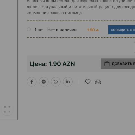
Влажный корм Peteko для взрослых кошек с куриной 
желе - Натуральный и питательный рацион для ежед
кормления вашего питомца.
1 шт
Нет в наличии
1.90 ₼
СООБЩИТЬ О 
Цена:
1.90 AZN
ДОБАВИТЬ 