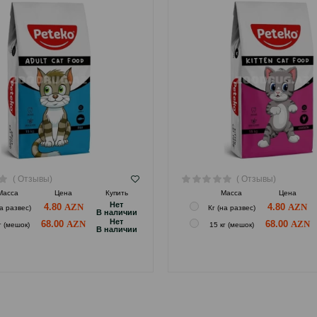
( Отзывы)
( Отзывы)
Масса
Цена
Купить
Масса
Цена
Hет
4.80
4.80
на развес)
Кг (на развес)
B наличии
Hет
68.00
68.00
г (мешок)
15 кг (мешок)
B наличии