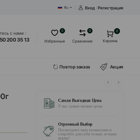
Вход
/
Регистрация
Ru
0
0
0
есь с нами :
50 200 35 13
Корзина
Избранные
Сравнение
Повтор заказа
Акция
00г
Самая Выгодная Цена
У нас самые низкие цены
Огромный Выбор
Посмотрите наш зоомагазин и
откройте для себя только лучшие
корма!