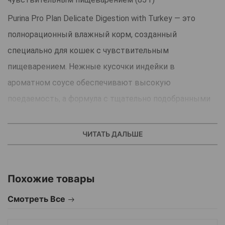
Purina Pro Plan Delicate Digestion with Turkey — это
полнорационный влажный корм, созданный
специально для кошек с чувствительным
пищеварением. Нежные кусочки индейки в
ароматном соусе обеспечивают высокую
поедаемость, а формула с тщательно подобранными
ингредиентами помогает поддерживать работу ЖКТ
и общее самочувствие питомца.
ЧИТАТЬ ДАЛЬШЕ
Преимущества:
Гипоаллергенная формула — индейка как
Похожие товары
легкоусвояемый источник животного белка снижает
риск пищевых реакций.
Смотреть Все
Поддержка пищеварения — натуральные пребиотики