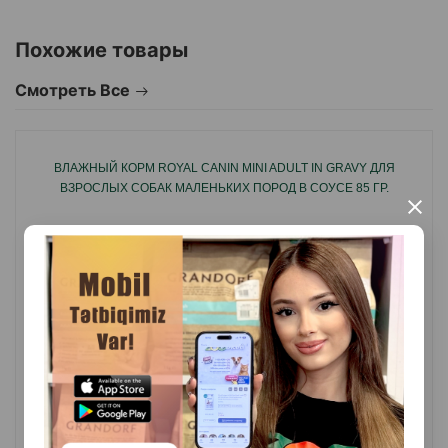
миниатюрных пород.
Полноценный корм суперпремиум-класса для
Похожие товары
взрослых собак миниатюрных пород.
Смотреть Все
Отличная вкусовая привлекательность.
Обогащен пребиотиками для хорошего пищеварения.
ВЛАЖНЫЙ КОРМ ROYAL CANIN MINI ADULT IN GRAVY ДЛЯ
Содержит розмарин, куркуму, гвоздику, цитрусовые и
ВЗРОСЛЫХ СОБАК МАЛЕНЬКИХ ПОРОД В СОУСЕ 85 ГР.
чернику.
×
Идеально подходит для привередливых собак.
Страна производитель: Чехия.