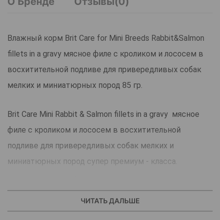
О Бренде
Отзывы(0)
Влажный корм Brit Care for Mini Breeds Rabbit&Salmon
fillets in a gravy мясное филе с кроликом и лососем в
восхитительной подливе для привередливых собак
мелких и миниатюрных пород 85 гр.
Brit Care Mini Rabbit & Salmon fillets in a gravy мясное
филе с кроликом и лососем в восхитительной
подливе для привередливых собак мелких и
миниатюрных пород супер премиум - класса.
Кусочки мясного филе в восхитительной подливе -
идеальное дополнение к гранулам и для разнообразия
ЧИТАТЬ ДАЛЬШЕ
рациона привередливых собак мелких и