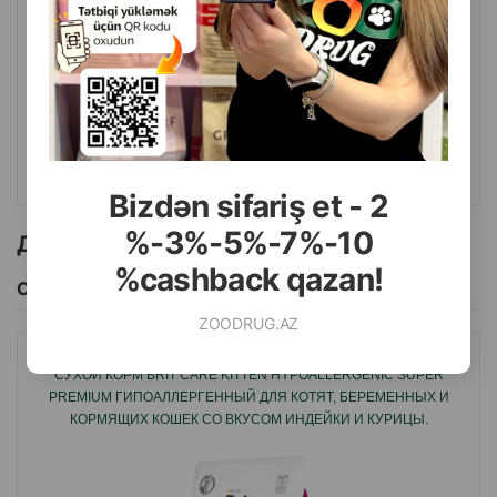
( Отзывы)
Масса
Цена
Купить
3.50
1 шт
КУПИТЬ
Bizdən sifariş et - 2
%-3%-5%-7%-10
Другие товоры бренда
%cashback qazan!
Смотреть Все
ZOODRUG.AZ
СУХОЙ КОРМ BRIT CARE KITTEN HYPOALLERGENIC SUPER
PREMIUM ГИПОАЛЛЕРГЕННЫЙ ДЛЯ КОТЯТ, БЕРЕМЕННЫХ И
КОРМЯЩИХ КОШЕК CО ВКУСОМ ИНДЕЙКИ И КУРИЦЫ.