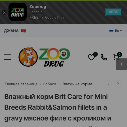
Zoodrug
VIEW
Zoodrug
FREE - In Google Play
ДЖАНА
Ru
0
0
Главная страница
Собаки
Влажные корма
Влажный корм Brit Care for Mini
Breeds Rabbit&Salmon fillets in a
gravy мясное филе с кроликом и