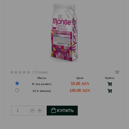
Вес упаковки:
400 г
#05135.
Страна производитель:
Италия
( Отзывы)
Масса
Цена
Купить
15.00
Кг (на развес)
145.00
10 кг (мешок)
КУПИТЬ