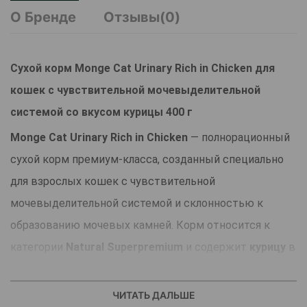
О Бренде
Отзывы(0)
Сухой корм Monge Cat Urinary Rich in Chicken для
кошек с чувствительной мочевыделительной
системой со вкусом курицы 400 г
Monge Cat Urinary Rich in Chicken
— полнорационный
сухой корм премиум-класса, созданный специально
для взрослых кошек с чувствительной
мочевыделительной системой и склонностью к
образованию мочевых камней. Корм относится к
категории
Natural Superpremium
и содержит
курицу
в
качестве основного источника белка, что
обеспечивает отличную усвояемость и
ЧИТАТЬ ДАЛЬШЕ