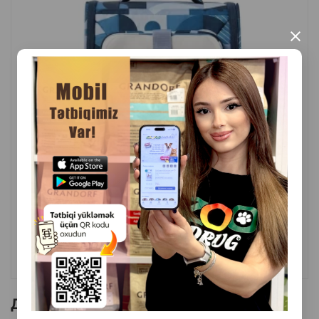
×
( Отзывы)
Масса
Цена
Купить
139.99
1 шт
КУПИТЬ
Другие товоры бренда