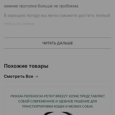
зимние прогулки больше не проблема.
В хорошую погоду вы легко сможете достать теплый
плюш из сумки.
Сумка переноска имеет боковой карман, в который
можно легко переносить мелкие предметы.
ЧИТАТЬ ДАЛЬШЕ
Для зимы и лета.
Оснащен предохранительным крюком.
Максимальная грузоподъемность 7 кг.
Похожие товары
Смотреть Все
Страна производитель: Нидерланды.
РЮКЗАК-ПЕРЕНОСКА PETKIT BREEZY XZONE ПРЕДСТАВЛЯЕТ
СОБОЙ СОВРЕМЕННОЕ И УДОБНОЕ РЕШЕНИЕ ДЛЯ
ТРАНСПОРТИРОВКИ КОШЕК И МЕЛКИХ СОБАК.