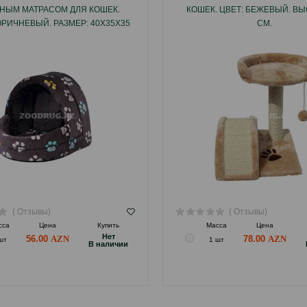
НЫМ МАТРАСОМ ДЛЯ КОШЕК.
КОШЕК. ЦВЕТ: БЕЖЕВЫЙ. ВЫ
ОРИЧНЕВЫЙ. РАЗМЕР: 40Х35Х35
СМ.
СМ.
( Отзывы)
( Отзывы)
сса
Цена
Купить
Масса
Цена
Hет
56.00
78.00
шт
1 шт
B наличии