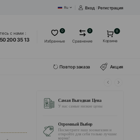
Вход
/
Регистрация
Ru
0
0
0
есь с нами :
50 200 35 13
Корзина
Избранные
Сравнение
Повтор заказа
Акция
Самая Выгодная Цена
У нас самые низкие цены
Огромный Выбор
Посмотрите наш зоомагазин и
откройте для себя только лучшие
корма!