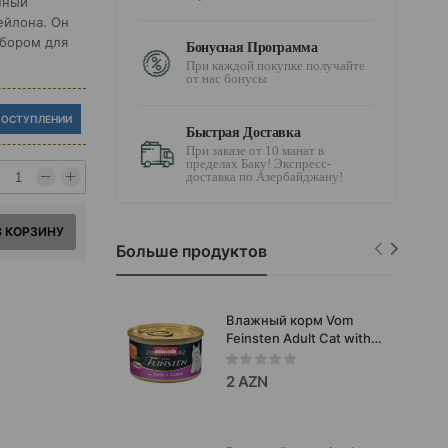
енный
ейлона. Он
ыбором для
Бонусная Программа
При каждой покупке получайте
от нас бонусы
ПОСТУПЛЕНИИ
Быстрая Доставка
При заказе от 10 манат в
пределах Баку! Экспресс-
доставка по Азербайджану!
В КОРЗИНУ
Больше продуктов
Влажный корм Vom
Feinsten Adult Cat with
Chicken&Lamb, мусс для
взрослых кошек со
2 AZN
вкусом курицы и
ягненка 85 гр.#83034