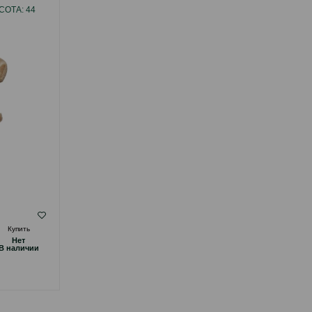
СОТА: 44
БЕЛЫЙ-СЕРЫЙ. ОБЪЕМ: 600 МЛ.
( Отзывы)
Купить
Масса
Цена
Купить
Hет
Hет
14.00
1 шт
B наличии
B наличии