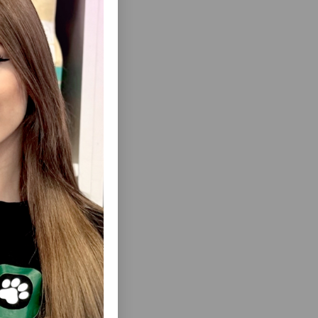
шлейке
травы или
еть Все
свободой
 ЦЕПОЧКЕ
ПОВОДОК FERPLAST CLUB FANTASY-ЭТО
СУАР ДЛЯ
СТИЛЬНЫЙ И НАДЁЖНЫЙ АКСЕССУАР
ОТОРЫЙ
ДЛЯ ЕЖЕДНЕВНЫХ ПРОГУЛОК
ТЬ
КОМФОРТ