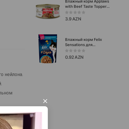
Влажный корм Applaws
with Beef Taste Toppers
in Stew для собак и
щенков со вкусом
3.9 AZN
тушеной говядины,
моркови, гороха и
фасоли 156 гр.
Влажный корм Felix
Sensations для
взрослых кошек со
вкусом трески в соусе с
0.92 AZN
томатами 75 гр #9152.
о нейлона.
.
ельном
×
ельный