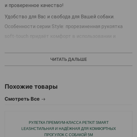
и проверенное качество!
Удобство для Вас и свобода для Вашей собаки.
Особенности серии Style: прорезиненная рукоятка
soft-touch придаёт комфорт в использовании и
долговечность.
Маленький размер рулетки: легко убрать в карман.
ЧИТАТЬ ДАЛЬШЕ
Запатентованная система сматывания и фиксации
длины - дополнительное удобство, помогающее
Похожие товары
контролировать поведение животного всего одним
движением пальца. Комфортная тормозная система.
Смотреть Все
Тип поводка: лента (tape).
Длина поводка: 3м.
РУЛЕТКА ПРЕМИУМ-КЛАССА PETKIT SMART
На собаку весом до 12кг.
LEASHСТИЛЬНАЯ И НАДЁЖНАЯ ДЛЯ КОМФОРТНЫХ
Вес рулетки: 117,8 г.
ПРОГУЛОК С СОБАКОЙ 5М