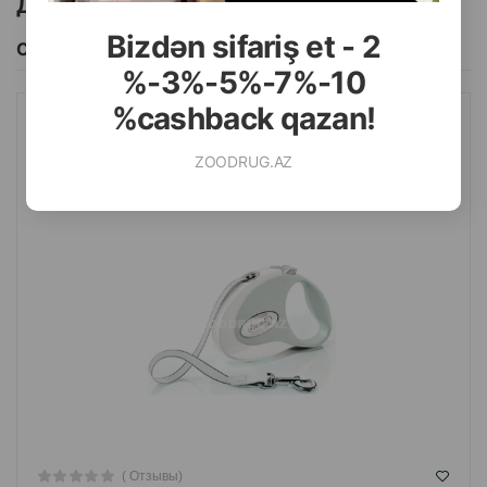
Другие товоры бренда
Bizdən sifariş et - 2
Смотреть Все
%-3%-5%-7%-10
%cashback qazan!
ПОВОДОК-РУЛЕТКА FLEXI KHAKI WHITE STYLE TAPE. РАЗМЕР
M. ЦВЕТ: БЕЛЫЙ ХАКИ. ДЛИННА: 5 МЕТРА. ДО 12 КГ.
ZOODRUG.AZ
( Отзывы)