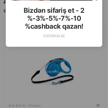
Другие товоры бренда
Bizdən sifariş et - 2
Смотреть Все
%-3%-5%-7%-10
%cashback qazan!
ПОВОДОК-РУЛЕТКА FLEXI BLUE NEW CLASSIC CORD. РАЗМЕР
S. ЦВЕТ: СИНИЙ. ДЛИНА: 8 МЕТРОВ. ДО 12 КГ.
ZOODRUG.AZ
( Отзывы)