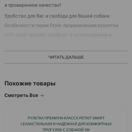
и проверенное качество!
Удобство для Вас и свобода для Вашей собаки.
Особенности серии Style: прорезиненная рукоятка
soft-touch придаёт комфорт в использовании и
долговечность.
Маленький размер рулетки: легко убрать в карман.
ЧИТАТЬ ДАЛЬШЕ
Запатентованная система сматывания и фиксации
длины - дополнительное удобство, помогающее
Похожие товары
контролировать поведение животного всего одним
движением пальца. Комфортная тормозная система.
Смотреть Все
Тип поводка: лента (tape).
Длина поводка: 5м.
РУЛЕТКА ПРЕМИУМ-КЛАССА PETKIT SMART
На собаку весом до 12кг.
LEASHСТИЛЬНАЯ И НАДЁЖНАЯ ДЛЯ КОМФОРТНЫХ
Вес рулетки: 117,8 г.
ПРОГУЛОК С СОБАКОЙ 5М