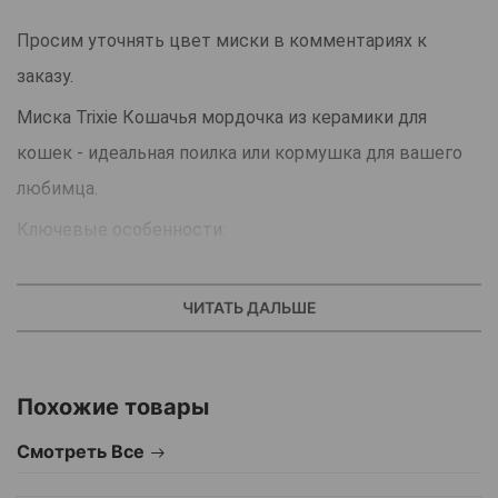
Просим уточнять цвет миски в комментариях к
заказу.
Миска Trixie Кошачья мордочка из керамики для
кошек - идеальная поилка или кормушка для вашего
любимца.
Ключевые особенности:
Подходит для воды и корма.
Нетоксичный безопасный материал.
ЧИТАТЬ ДАЛЬШЕ
Гладкая поверхность.
Привлекательный дизайн.
Похожие товары
Устойчивая.
Миска из глазурованной керамики подойдет для воды
Смотреть Все
и любого вида корма.