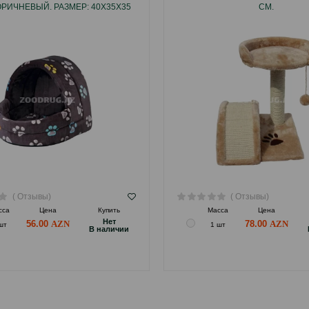
ОРИЧНЕВЫЙ. РАЗМЕР: 40Х35Х35
СМ.
СМ.
( Отзывы)
( Отзывы)
сса
Цена
Купить
Масса
Цена
Hет
56.00
78.00
шт
1 шт
B наличии