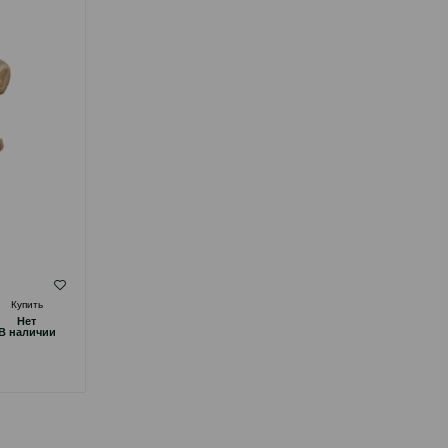
( Отзывы)
Купить
Масса
Цена
Купить
Hет
Hет
14.00
1 шт
B наличии
B наличии