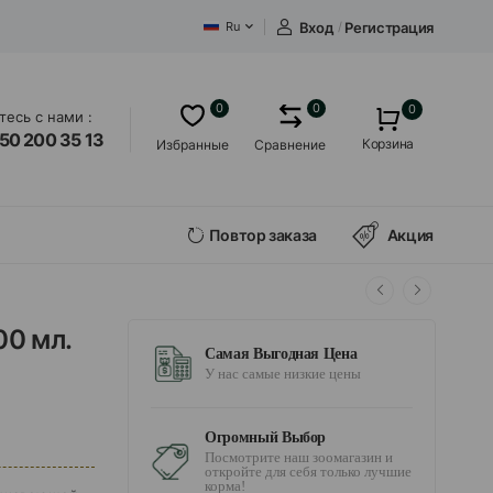
Вход
/
Регистрация
Ru
0
0
0
есь с нами :
50 200 35 13
Корзина
Избранные
Сравнение
Повтор заказа
Акция
00 мл.
Самая Выгодная Цена
У нас самые низкие цены
Огромный Выбор
Посмотрите наш зоомагазин и
откройте для себя только лучшие
корма!