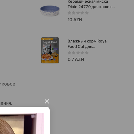
Керамическая миска
Trixie 24770 для кошек-
стильная, устойчивая и
удобная миска для
10 AZN
корма или воды 0.3л.
Влажный корм Royal
Food Cat для
стерилизованных
кошек с курицей в желе
0.7 AZN
75 гр.
тиковое
×
ения.