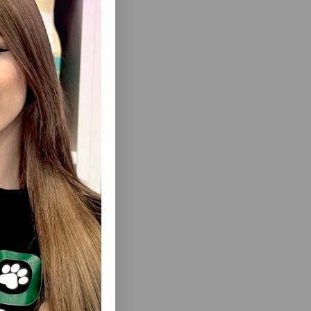
лишних
еть Все
ениями с
NTIK
ДВОЙНАЯ ПЛАСТИКОВАЯ МИСКА TRIXIE
И КОШЕК
ДЛЯ КОШЕК. ЦВЕТА В АССОРТИМЕНТЕ.
БЪЁМ: 400
ОБЪЕМ: 200 МЛ.