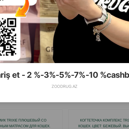
( Отзывы)
( Отзывы)
Масса
Цена
Купить
Масса
Цена
8.00
14.00
1 шт
1 шт
ariş et - 2 %-3%-5%-7%-10 %cash
КУПИТЬ
К
ZOODRUG.AZ
Смотр
ИК TRIXIE ПЛЮШЕВЫЙ СО
КОГТЕТОЧКА КОМПЛЕКС TRI
НЫМ МАТРАСОМ ДЛЯ КОШЕК.
КОШЕК. ЦВЕТ: БЕЖЕВЫЙ. ВЫ