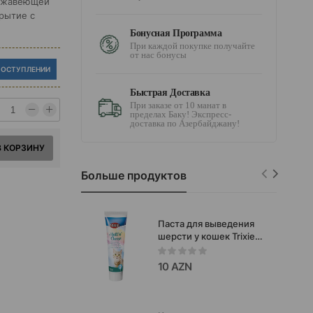
нержавеющей
рытие с
Бонусная Программа
При каждой покупке получайте
от нас бонусы
ПОСТУПЛЕНИИ
Быстрая Доставка
При заказе от 10 манат в
пределах Баку! Экспресс-
доставка по Азербайджану!
В КОРЗИНУ
Больше продуктов
Паста для выведения
шерсти у кошек Trixie
Malt’n’Cheese с сыром и
биотином 100 г #42738
10 AZN