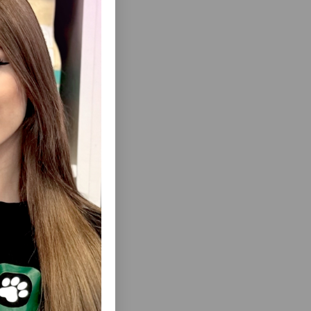
еть Все
PETKIT
ЛОТОК SAVIC IRIZ+RIM50 ДЛЯ
01
КОШАЧЬЕГО ТУАЛЕТА. ЦВЕТ: ГОЛУБОЙ.
ПЕЧЕНИЯ
РАЗМЕР: 50*37*14 СМ
ГО,
АСНОГО
ЛЕТОМ.