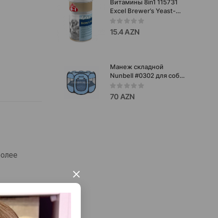
Витамины 8in1 115731
за шерстью и кожей
Excel Brewer’s Yeast-
питомцев.
натуральная добавка
для улучшения
15.4 AZN
состояния кожи и
шерсти собак 260таб.
Манеж складной
Nunbell #0302 для собак
и щенков.Размер: L
90x90x60см
70 AZN
более
×
одить