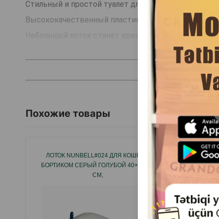
Стильный и простой туалет для кошек.
Высококачественный пластик не впитывает неприя
Небольшой лоток станет идеальным стартом для пр
Страна производитель: Бельгия.
Похожие товары
ЛОТОК NUNBELL#024 ДЛЯ КОШЕК С
ЛОПАТ
БОРТИКОМ СЕРЫЙ ГОЛУБОЙ 40×30×20
ПРА
СМ,
ЕЖЕД