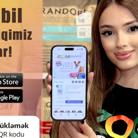
тные запахи и легко моется.
иучения Вашего котенка к туалету.
ЧИТАТЬ ДАЛЬШЕ
Смотр
КА NUNBELL 0022 УДОБНЫЙ И
АВТОМАТИЧЕСКИЙ ТУАЛЕТ 
КТИЧНЫЙ АКСЕССУАР ДЛЯ
CRYSTAL LITTER SET C
НЕВНОЙ УБОРКИ КОШАЧЬЕГО
РАЗРАБОТАННЫЙ ДЛЯ ОБЕС
ТУАЛЕТА.
МАКСИМАЛЬНО УДОБНО
ГИГИЕНИЧНОГО И БЕЗОП
УХОДА ЗА КОШАЧЬИМ ТУА