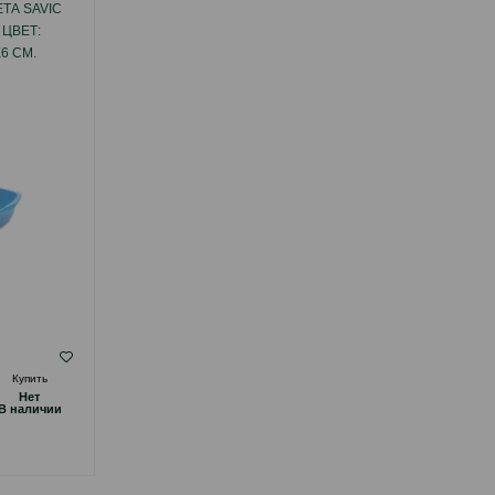
ТА SAVIC
СОВОК SAVIC ДЛЯ КОШАЧЬЕГО ТУАЛЕТА.
 ЦВЕТ:
ЦВЕТ: СЕРЫЙ.
Х6 СМ.
( Отзывы)
Купить
Масса
Цена
Купить
Hет
2.40
1 шт
B наличии
КУПИТЬ