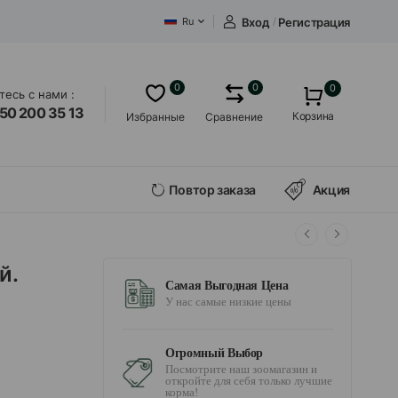
Вход
/
Регистрация
Ru
0
0
0
есь с нами :
50 200 35 13
Корзина
Избранные
Сравнение
Повтор заказа
Акция
й.
Самая Выгодная Цена
У нас самые низкие цены
Огромный Выбор
Посмотрите наш зоомагазин и
откройте для себя только лучшие
корма!