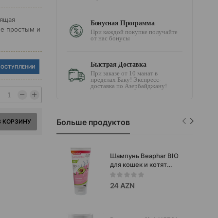
дящая
Бонусная Программа
ее простым и
При каждой покупке получайте
от нас бонусы
Быстрая Доставка
ПОСТУПЛЕНИИ
При заказе от 10 манат в
пределах Баку! Экспресс-
доставка по Азербайджану!
Больше продуктов
В КОРЗИНУ
Шампунь Beaphar BIO
для кошек и котят
мягкое и безопасное
средство на основе
24 AZN
натуральных
ингредиентов,
созданное специально
для деликатного ухода