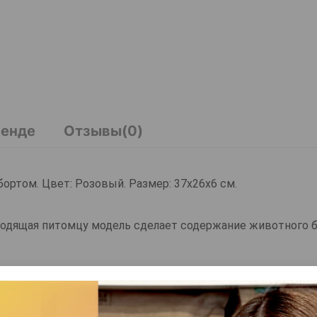
ренде
Отзывы(0)
бортом. Цвет: Розовый. Размер: 37х26х6 см.
одходящая питомцу модель сделает содержание животного 
арактером, поэтому к выбору лотков для них нужно подх