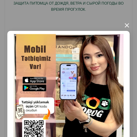
низких температур
ЗАЩИТА ПИТОМЦА ОТ ДОЖДЯ, ВЕТРА И СЫРОЙ ПОГОДЫ ВО
ВРЕМЯ ПРОГУЛОК.
Благодаря использованию регулируемой застежки-
липучки его можно свободно и легко отрегулировать
×
по силуэту собаки.
Надевать и снимать куртку amiplay - сплошное
удовольствие, не требующее много времени и сил.
В верхней части есть специальное отверстие,
благодаря которому поводок можно легко прикрепить
к ошейнику или шлейке под одеждой.
Преимущества:
( Отзывы)
Масса
Цена
Купить
Оригинальный внешний вид.
33.00
1 шт
Изолированный.
Водонепроницаемый.
КУПИТЬ
С мягким флисом.