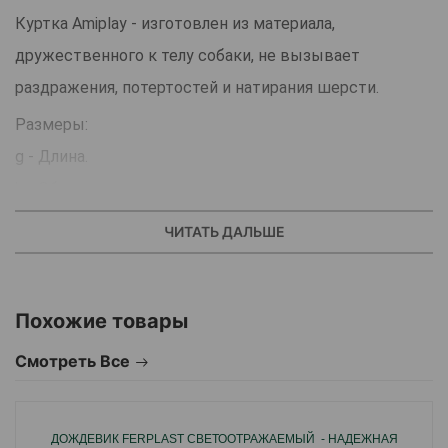
Куртка Amiplay - изготовлен из материала,
дружественного к телу собаки, не вызывает
раздражения, потертостей и натирания шерсти.
Размеры:
g - Длина.
b - Обхват шеи.
d - Обхват грудной клетки.
ЧИТАТЬ ДАЛЬШЕ
Куртка состоит из трех слоев: внутренней флисовой
подкладки, утеплителя и непромокаемого внешнего
Похожие товары
материала с ребристыми манжетами.
Аккуратно скроенный, он укрывает и согревает
Смотреть Все
туловище четвероногого.
Уютный и комфортный, он идеально подходит для
ДОЖДЕВИК FERPLAST СВЕТООТРАЖАЕМЫЙ - НАДЕЖНАЯ