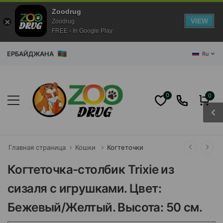
Zoodrug
VIEW
Zoodrug
FREE - In Google Play
ДЖАНА
Ru
0
0
Главная страница
Кошки
Когтеточки
Когтеточка-столбик Trixie из
сизаля с игрушками. Цвет:
Бежевый/Желтый. Высота: 50 см.