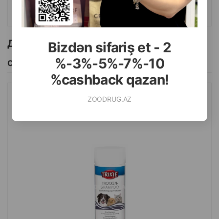
КУПИТЬ
Другие товоры бренда
Bizdən sifariş et - 2
%-3%-5%-7%-10
Смотреть Все
%cashback qazan!
ZOODRUG.AZ
СУХОЙ ШАМПУНЬ TRIXIE ГИПОАЛЛЕРГЕННЫЙ ДЛЯ СОБАК,
КОШЕК И МЕЛКИХ ЖИВОТНЫХ 100 ГР.#29181