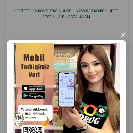
приводят к успеху, но и вредят ее психике.
КОГТЕТОЧКА КОМПЛЕКС NUNBELL #259 ДЛЯ КОШЕК. ЦВЕТ:
В связи с этим лучше с самого начала приучить ее к
ЗЕЛЕНЫЙ. ВЫСОТА: 44 СМ.
месту, где она может беспрепятственно это делать.
×
Страна-производитель: Китай.
( Отзывы)
Масса
Цена
Купить
52.50
1 шт