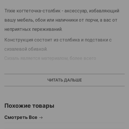
Trixie когтеточка-столбик - аксессуар, избавляющий
вашу мебель, обои или наличники от порчи, а вас от
неприятных переживаний.
Конструкция состоит из столбика и подставки с
сизалевой обивкой.
Сизаль является материалом, более всего
напоминающим дерево, и очень стойким к
воздействию острых когтей.
ЧИТАТЬ ДАЛЬШЕ
Модель имеет две игрушки: одна на резинке, а вторая
на пружине.
Похожие товары
Игрушки во много раз повышают привлекательность
аксессуара.
Смотреть Все
Попытки отучить кошку от инстинктов не только не