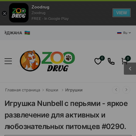
Zoodrug
VIEW
Zoodrug
FREE - In Google Play
РБАЙДЖАНА
Ru
0
0
Главная страница
Кошки
Игрушки
Игрушка Nunbell с перьями - яркое
развлечение для активных и
любознательных питомцев #0290.