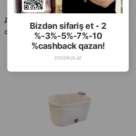
Другие товоры бренда
Bizdən sifariş et - 2
Смотреть Все
%-3%-5%-7%-10
%cashback qazan!
АВТОПОИЛКА NUNBELL #065 PET WATER FOUNTAIN
ZOODRUG.AZ
ПИТЬЕВОЙ ФОНТАНЧИК ДЛЯ ЖИВОТНЫХ. ЦВЕТ: БЕЛЫЙ.
ОБЪЕМ: 3.0 ЛИТРА.