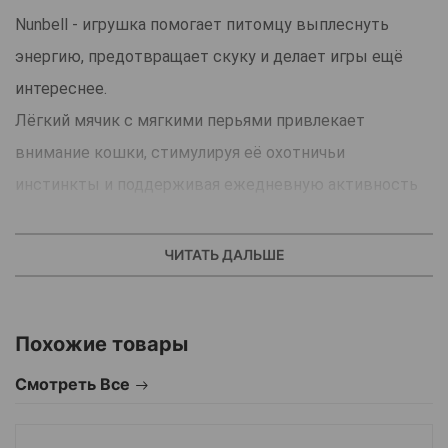
Nunbell - игрушка помогает питомцу выплеснуть
энергию, предотвращает скуку и делает игры ещё
интереснее.
Лёгкий мячик с мягкими перьями привлекает
внимание кошки, стимулируя её охотничьи
инстинкты и поддерживая ежедневную активность
Благодаря компактному размеру кошке удобно
ловить, катать и переносить игрушку лапками или
ЧИТАТЬ ДАЛЬШЕ
зубами.
Яркие перья создают дополнительный интерес во
Похожие товары
время игры и надолго удерживают внимание
питомца.
Смотреть Все
Отличный вариант для самостоятельных игр дома и
активного времяпровождения любимца.