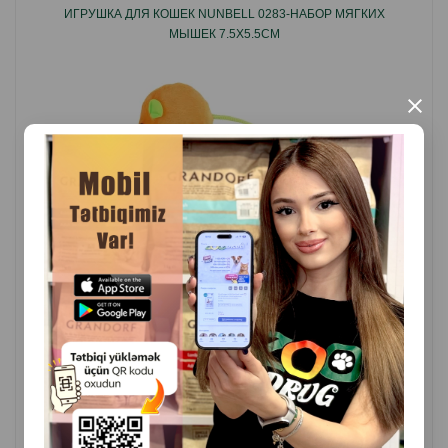
ИГРУШКА ДЛЯ КОШЕК NUNBELL 0283-НАБОР МЯГКИХ
МЫШЕК 7.5Х5.5СМ
Страна - производитель: Китай.
×
( Отзывы)
Масса
Цена
Купить
4.20
1 шт
КУПИТЬ