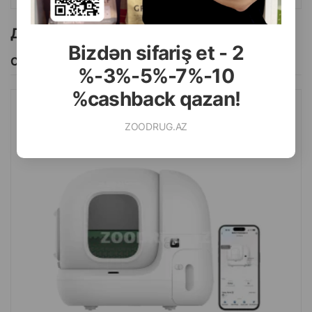
Другие товоры бренда
Bizdən sifariş et - 2
Смотреть Все
%-3%-5%-7%-10
%cashback qazan!
АВТОМАТИЧЕСКИЙ УМНЫЙ ТУАЛЕТ PETKIT PURA MAX 2
ZOODRUG.AZ
ОВРЕМЕННЫЙ ИНТЕЛЛЕКТУАЛЬНЫЙ ТУАЛЕТ ДЛЯ КОШЕК