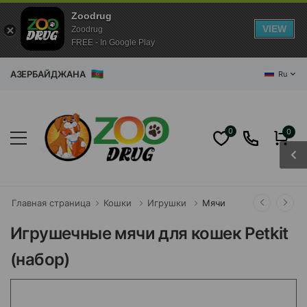
Zoodrug
VIEW
Zoodrug
FREE - In Google Play
ЗИН АЗЕРБАЙДЖАНА
Ru
0
0
Главная страница
Кошки
Игрушки
Мячи
Игрушечные мячи для кошек Petkit
(набор)