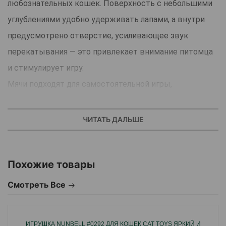
любознательных кошек. Поверхность с небольшими
углублениями удобно удерживать лапами, а внутри
предусмотрено отверстие, усиливающее звук
перекатывания — это привлекает внимание питомца
и стимулирует игру.
Мячи подходят для самостоятельной игры,
размещения в игровых треках и любых
интерактивных комплексов.
ЧИТАТЬ ДАЛЬШЕ
Преимущества:
Прочные и лёгкие — удобно катятся по любой
Похожие товары
поверхности.
Текстурированная поверхность для захвата.
Смотреть Все
Яркие цвета хорошо заметны питомцу.
Подходят для всех пород и возрастов.
ИГРУШКА NUNBELL #0292 ДЛЯ КОШЕК CAT TOYS ЯРКИЙ И