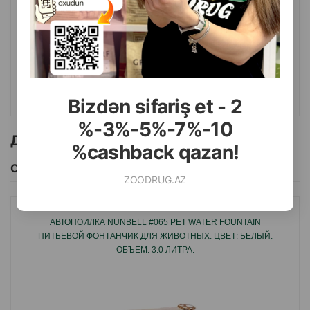
( Отзывы)
Масса
Цена
Купить
14.50
1 шт
КУПИТЬ
Bizdən sifariş et - 2
%-3%-5%-7%-10
Другие товоры бренда
%cashback qazan!
Смотреть Все
ZOODRUG.AZ
АВТОПОИЛКА NUNBELL #065 PET WATER FOUNTAIN
ПИТЬЕВОЙ ФОНТАНЧИК ДЛЯ ЖИВОТНЫХ. ЦВЕТ: БЕЛЫЙ.
ОБЪЕМ: 3.0 ЛИТРА.