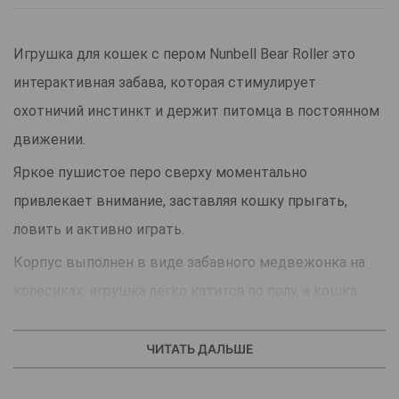
Игрушка для кошек с пером Nunbell Bear Roller это
интерактивная забава, которая стимулирует
охотничий инстинкт и держит питомца в постоянном
движении.
Яркое пушистое перо сверху моментально
привлекает внимание, заставляя кошку прыгать,
ловить и активно играть.
Корпус выполнен в виде забавного медвежонка на
колесиках: игрушка легко катится по полу, а кошка
может толкать её лапами, преследовать и
подталкивать. Форма устойчивая и безопасная для
ЧИТАТЬ ДАЛЬШЕ
животных.