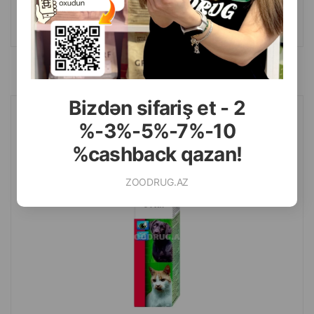
Масса
Цена
Купить
Hет
19.50
1 шт
B наличии
Bizdən sifariş et - 2
Лосьон Beaphar Oftal для чистки вокруг глаз собак и кошек 50 мл.
%-3%-5%-7%-10
%cashback qazan!
ZOODRUG.AZ