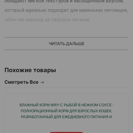
обладают мягкой текстурой и насыщенным вкусом,
который идеально подходит для маленьких питомцев,
облегчая переход на твёрдое питание.
Преимущества:
Полноценное и сбалансированное питание для котят.
ЧИТАТЬ ДАЛЬШЕ
Цыплёнок - источник легкоусвояемого белка для
роста и развития.
Аппетитный соус стимулирует аппетит.
Похожие товары
Содержит витамины и минералы, необходимые для
Смотреть Все
здоровья и активности.
Подходит для ежедневного кормления котят с 2
месяцев.
ВЛАЖНЫЙ КОРМ МЯУ! С РЫБОЙ В НЕЖНОМ СОУСЕ -
ПОЛНОРАЦИОННЫЙ КОРМ ДЛЯ ВЗРОСЛЫХ КОШЕК,
РАЗРАБОТАННЫЙ ДЛЯ ЕЖЕДНЕВНОГО ПИТАНИЯ И
Страна производителя: Россия.
ПОДДЕРЖАНИЯ ОБЩЕГО ЗДОРОВЬЯ ПИТОМЦА 85Г.#2657