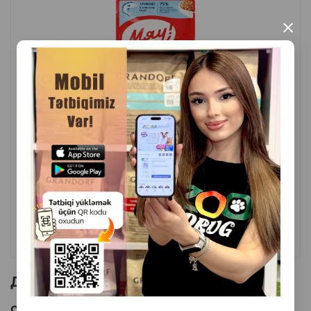
×
( Отзывы)
Масса
Цена
Купить
0.64
85 гр (пауч)
КУПИТЬ
Другие товоры бренда
Смотреть Все