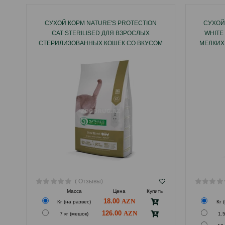
СУХОЙ КОРМ NATURE'S PROTECTION
СУХОЙ
CAT STERILISED ДЛЯ ВЗРОСЛЫХ
WHITE
СТЕРИЛИЗОВАННЫХ КОШЕК СО ВКУСОМ
МЕЛКИХ
ДОМАШНЕЙ ПТИЦЫ.
( Отзывы)
Масса
Цена
Купить
18.00
Кг (на развес)
Кг 
126.00
7 кг (мешок)
1.5