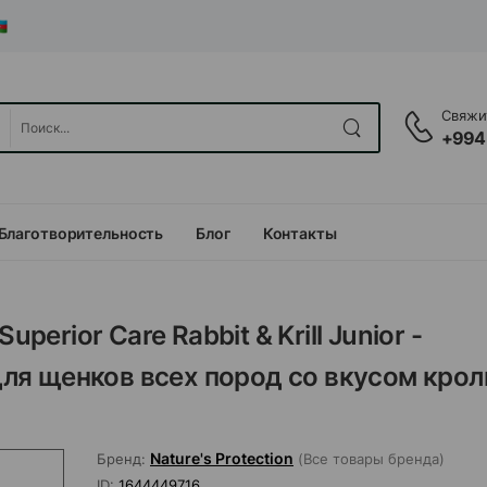
Свяжит
+994
Благотворительность
Блог
Контакты
perior Care Rabbit & Krill Junior -
я щенков всех пород со вкусом крол
Nature's Protection
Бренд:
(Все товары бренда)
ID:
1644449716