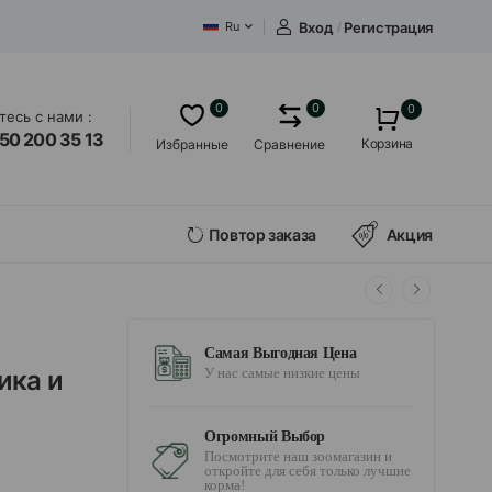
Вход
/
Регистрация
Ru
0
0
0
есь с нами :
50 200 35 13
Корзина
Избранные
Сравнение
Повтор заказа
Акция
Самая Выгодная Цена
ика и
У нас самые низкие цены
Огромный Выбор
Посмотрите наш зоомагазин и
откройте для себя только лучшие
корма!