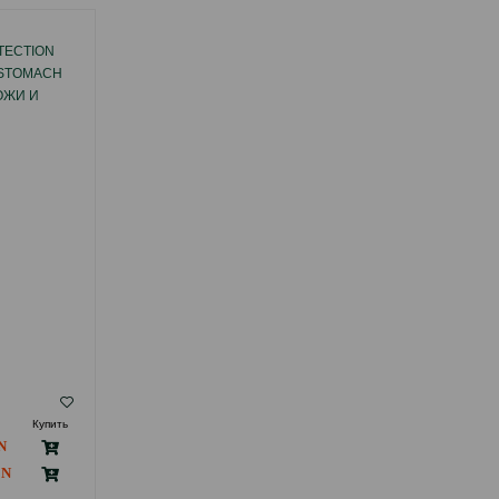
TECTION
ЛАКОМСТВО NATURE'S PROTECTION DOG
&STOMACH
SUPERIOR CARE ДЛЯ ПОДДЕРЖАНИЯ
ОЖИ И
ПОДВИЖНОСТИ С ЯГНЕНКОМ ДЛЯ
РЕНИЯ
СОБАК С БЕЛОЙ ШЕРСТЬЮ 150 ГР.
РОД СО
( Отзывы)
Купить
Масса
Цена
Купить
Hет
13.00
1 шт
B наличии