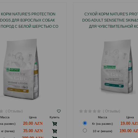
 КОРМ NATURE'S PROTECTION
СУХОЙ КОРМ NATURE'S PRO
 DOGS ДЛЯ ВЗРОСЛЫХ СОБАК
DOG ADULT SENSETIVE SKIN
 ПОРОД С БЕЛОЙ ШЕРСТЬЮ СО
ДЛЯ ЧУВСТВИТЕЛЬНОЙ К
ВКУСОМ ЯГНЕНКА.
НОРМАЛИЗАЦИИ ПИЩЕВА
ВЗРОСЛЫХ СОБАК ВСЕХ ПО
ВКУСОМ ЯГНЕНКА.
( Отзывы)
( Отзывы)
Масса
Цена
Купить
Масса
Цена
20.00
19.00
(на развес)
Кг (на развес)
35.00
190.00
 кг (пачка)
10 кг (мешок)