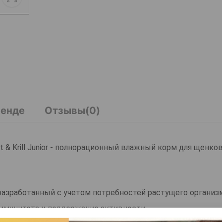
ренде
Отзывы(0)
bit & Krill Junior - полнорационный влажный корм для щенко
ior - разработанный с учетом потребностей растущего организ
иммунитета и поддержание активности.