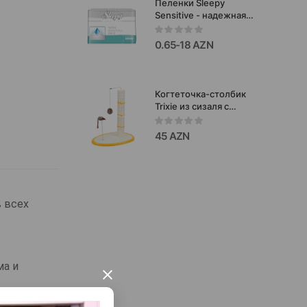
Пеленки Sleepy
Sensitive - надежная
защита поверхностей и
комфортный уход за
0.65-18 AZN
питомцами.
Когтеточка-столбик
Trixie из сизаля с
игрушками. Цвет:
Бежевый/Желтый.
45 AZN
Высота: 50 см.
в всех
ма и
×