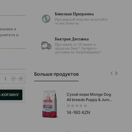
Бонусная Программа
При каждой покупке получайте
от нас бонусы
анизма и
унитета и
Быстрая Доставка
При заказе от 10 манат в
пределах Баку! Экспресс-
доставка по Азербайджану!
Больше продуктов
Сухой корм Monge Dog
В КОРЗИНУ
All breeds Puppy & Junior
для щенков говядина с
рисом 12кг #11365
14-160 AZN